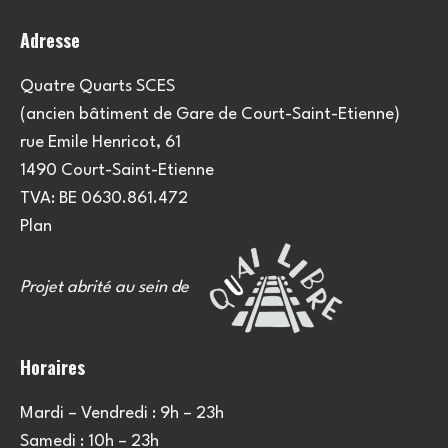
o
Adresse
n
s
Quatre Quarts SCES
(ancien bâtiment de Gare de Court-Saint-Etienne)
rue Emile Henricot, 61
1490 Court-Saint-Etienne
TVA: BE 0630.861.472
Plan
Projet abrité au sein de
Horaires
Mardi – Vendredi : 9h – 23h
Samedi : 10h – 23h