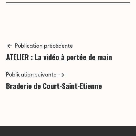
s
c
É
o
v
n
è
n
Navigation
s
Publication précédente
e
ATELIER : La vidéo à portée de main
de
u
m
l’article
l
e
Publication suivante
t
Braderie de Court-Saint-Etienne
n
a
t
t
i