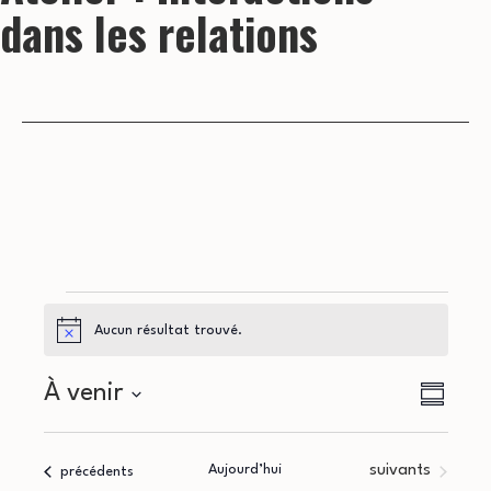
dans les relations
Évènements
Aucun résultat trouvé.
Notice
N
N
À venir
Résumé
a
Sélectionnez
a
la
v
Évènements
Aujourd’hui
suivants
Évènements
précédents
date