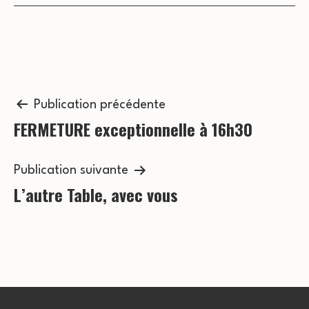
s
c
É
o
v
n
è
n
Navigation
s
Publication précédente
e
FERMETURE exceptionnelle à 16h30
de
u
m
l’article
l
e
Publication suivante
t
L’autre Table, avec vous
n
a
t
t
i