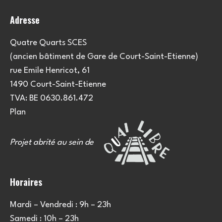
o
Adresse
n
s
Quatre Quarts SCES
(ancien bâtiment de Gare de Court-Saint-Etienne)
rue Emile Henricot, 61
1490 Court-Saint-Etienne
TVA: BE 0630.861.472
Plan
Projet abrité au sein de
Horaires
Mardi – Vendredi : 9h – 23h
Samedi : 10h – 23h