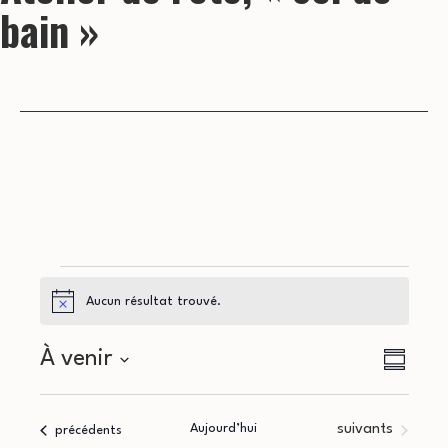
bain »
Évènements
Aucun résultat trouvé.
Notice
N
N
À venir
Résumé
a
Sélectionnez
a
la
v
Évènements
Aujourd’hui
suivants
Évènements
précédents
date