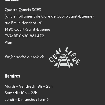
n
s
Quatre Quarts SCES
(ancien bâtiment de Gare de Court-Saint-Etienne)
rue Emile Henricot, 61
1490 Court-Saint-Etienne
TVA: BE 0630.861.472
Plan
Projet abrité au sein de
Horaires
Mardi – Vendredi : 9h – 23h
Samedi : 10h – 23h
Lundi – Dimanche : fermé