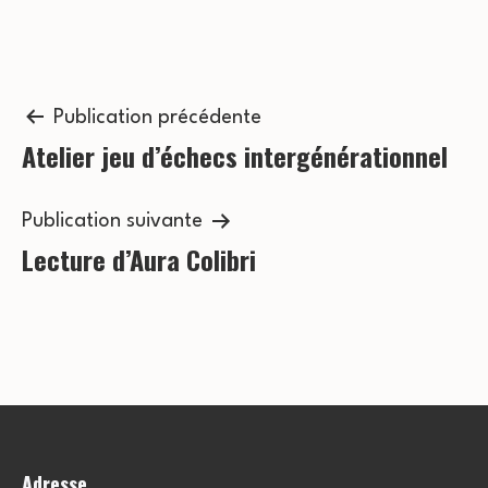
o
v
n
è
n
Navigation
s
Publication précédente
e
Atelier jeu d’échecs intergénérationnel
de
u
m
l’article
l
e
Publication suivante
t
Lecture d’Aura Colibri
n
a
t
t
i
o
Adresse