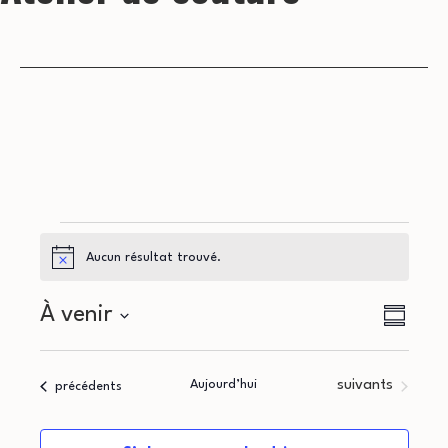
Évènements
Aucun résultat trouvé.
Notice
N
N
À venir
Résumé
a
Sélectionnez
a
la
v
Évènements
Aujourd’hui
suivants
Évènements
précédents
v
date
i