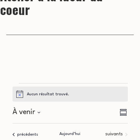
coeur
Évènements
Aucun résultat trouvé.
Notice
N
N
À venir
Résumé
a
Sélectionnez
a
la
v
Évènements
Aujourd’hui
suivants
Évènements
précédents
date