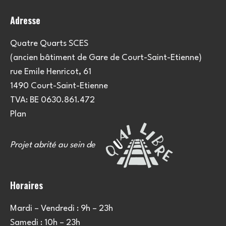
o
Adresse
n
s
Quatre Quarts SCES
(ancien bâtiment de Gare de Court-Saint-Etienne)
rue Emile Henricot, 61
1490 Court-Saint-Etienne
TVA: BE 0630.861.472
Plan
Projet abrité au sein de
Horaires
Mardi – Vendredi : 9h – 23h
Samedi : 10h – 23h