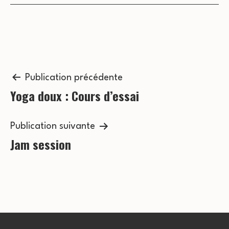
s
c
É
o
v
n
è
n
Navigation
s
Publication précédente
e
Yoga doux : Cours d’essai
de
u
m
l’article
l
e
Publication suivante
t
Jam session
n
a
t
t
i