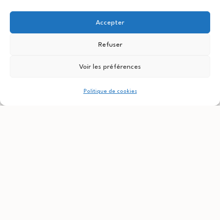
Accepter
Capacité
Refuser
50 personnes
Voir les préférences
Audiovisuel
Politique de cookies
Projecteur, audio 4.1
Prix
30 € par heure