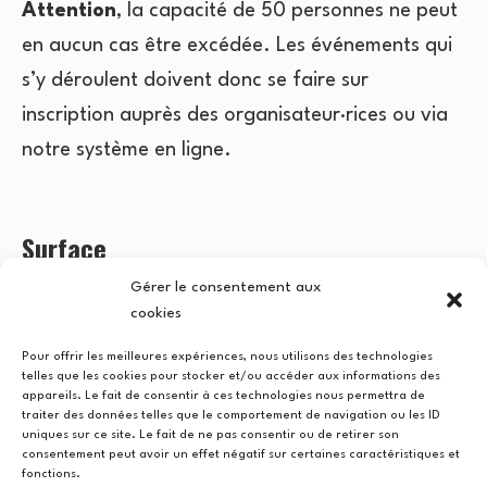
Attention
, la capacité de 50 personnes ne peut
en aucun cas être excédée. Les événements qui
s’y déroulent doivent donc se faire sur
inscription auprès des organisateur·rices ou via
notre système en ligne.
Surface
Gérer le consentement aux
2
55 m
utiles
cookies
Pour offrir les meilleures expériences, nous utilisons des technologies
telles que les cookies pour stocker et/ou accéder aux informations des
Mobilier
appareils. Le fait de consentir à ces technologies nous permettra de
traiter des données telles que le comportement de navigation ou les ID
uniques sur ce site. Le fait de ne pas consentir ou de retirer son
18 fauteuils théâtre, 30 chaises, 2 tables
consentement peut avoir un effet négatif sur certaines caractéristiques et
fonctions.
tréteaux