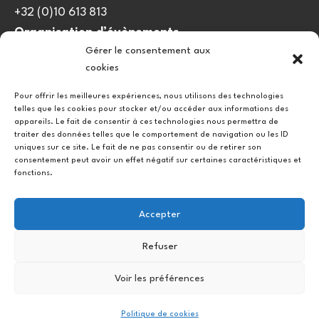
+32 (0)10 613 813
Organisation d’évènements
Gérer le consentement aux
viedulieu@quatrequarts.coop
cookies
Lien utile
Pour offrir les meilleures expériences, nous utilisons des technologies
telles que les cookies pour stocker et/ou accéder aux informations des
Politique de cookies (UE)
appareils. Le fait de consentir à ces technologies nous permettra de
traiter des données telles que le comportement de navigation ou les ID
uniques sur ce site. Le fait de ne pas consentir ou de retirer son
consentement peut avoir un effet négatif sur certaines caractéristiques et
fonctions.
Accepter
Refuser
Instagram
Facebook
Voir les préférences
Copyright © 2026.
Politique de cookies