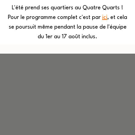
L'été prend ses quartiers au Quatre Quarts !
Pour le programme complet c'est par
ici
, et cela
MENU
se poursuit même pendant la pause de l'équipe
du 1er au 17 août inclus.
Quatre
Aller
Quarts
au
contenu