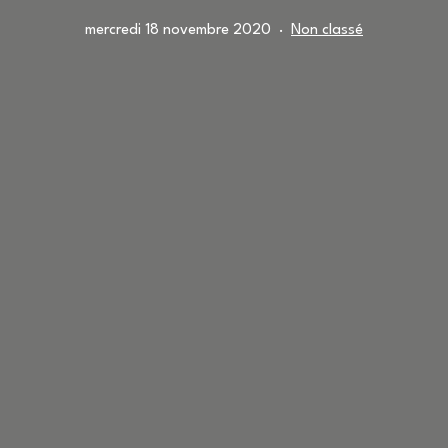
Publié
Catégorisé
mercredi 18 novembre 2020
Non classé
le
comme