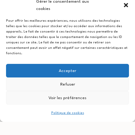
Gérer le consentement aux
https://www.facebook.com/Artemisia-cuisine-
cookies
respectueuse-gastronomie-mobile-
Pour offrir les meilleures expériences, nous utilisons des technologies
118640553331492/
telles que les cookies pour stocker et/ou accéder aux informations des
appareils. Le fait de consentir à ces technologies nous permettra de
Votre commande vous attendra au Quatre
traiter des données telles que le comportement de navigation ou les ID
Quarts, le mardi de 14h à 17h.
uniques sur ce site. Le fait de ne pas consentir ou de retirer son
consentement peut avoir un effet négatif sur certaines caractéristiques et
Merci d’avoir choisi ma cuisine pour vous nourrir
fonctions.
avec une nourriture saine, qui sera une joie pour
Accepter
vos papilles gustatives et en même temps pour
soutenir le maraichage local !
Refuser
Je vous souhaite un bon appétit !
Voir les préférences
Klaudia
Politique de cookies