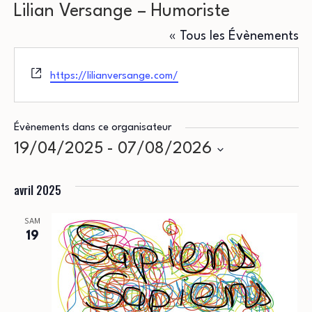
Lilian Versange – Humoriste
« Tous les Évènements
Site
https://lilianversange.com/
web
Évènements dans ce organisateur
19/04/2025
 - 
07/08/2026
Sélectionnez
avril 2025
une
date.
SAM
19