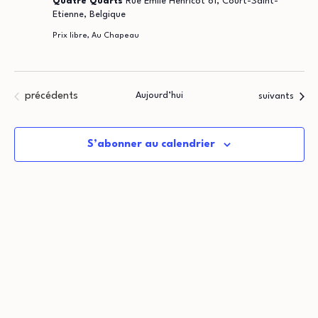
Quatre Quarts
Rue Emile Henricot 61, Court-Saint-
Etienne, Belgique
Prix libre, Au Chapeau
Évènements
précédents
Aujourd’hui
Évènements
suivants
S’abonner au calendrier