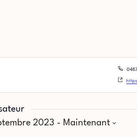
Télé
0487
Site
https
web
sateur
eptembre 2023
 - 
Maintenant