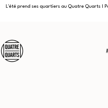
L'été prend ses quartiers au Quatre Quarts ! 
Aller
au
contenu
Quatre
Quarts