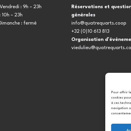
Vendredi : 9h – 23h
Réservations et questio
 10h – 23h
générales
 Dimanche : fermé
info@quatrequarts.coop
+32 (0)10 613 813
Organisation d’évèneme
viedulieu@quatrequarts.c
Pour offrir 
cookies pour
à ces techno
navigation o
consentement
Ac