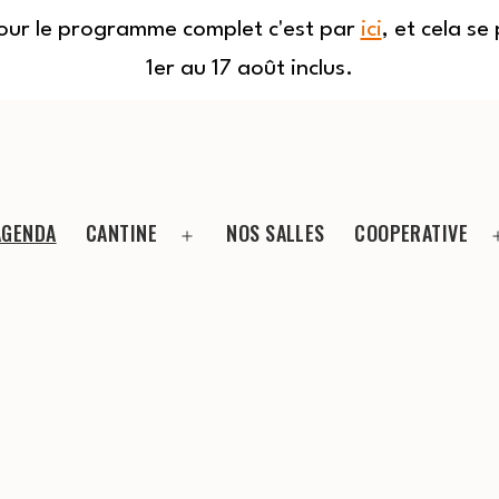
Pour le programme complet c'est par
ici
, et cela s
1er au 17 août inclus.
AGENDA
CANTINE
NOS SALLES
COOPERATIVE
Ouvrir
le
menu