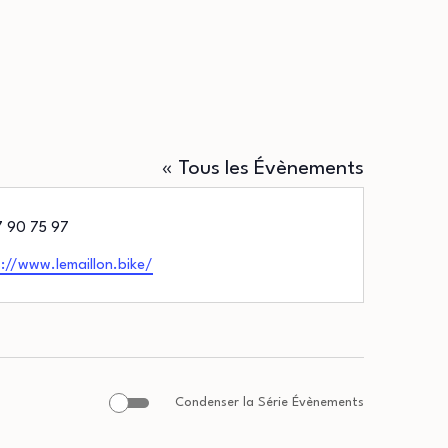
« Tous les Évènements
phone
 90 75 97
://www.lemaillon.bike/
Condenser la Série Évènements