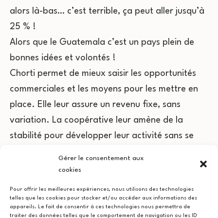
alors là-bas… c’est terrible, ça peut aller jusqu’à
25 % !
Alors que le Guatemala c’est un pays plein de
bonnes idées et volontés !
Chorti permet de mieux saisir les opportunités
commerciales et les moyens pour les mettre en
place. Elle leur assure un revenu fixe, sans
variation. La coopérative leur amène de la
stabilité pour développer leur activité sans se
faire rattraper par les dettes.
Gérer le consentement aux
Moi là-dedans, je suis facilitateur. Je les
cookies
accompagne dans les différentes étapes du
Pour offrir les meilleures expériences, nous utilisons des technologies
projet.
telles que les cookies pour stocker et/ou accéder aux informations des
appareils. Le fait de consentir à ces technologies nous permettra de
Depuis les années 2000, le commerce
traiter des données telles que le comportement de navigation ou les ID