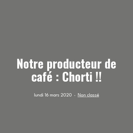
Notre producteur de
café : Chorti !!
Publié
Catégorisé
lundi 16 mars 2020
Non classé
le
comme