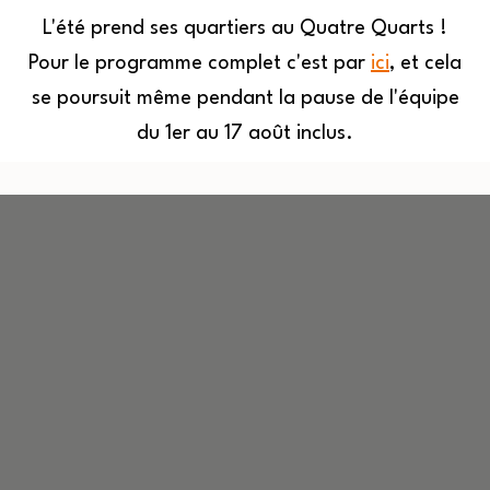
L'été prend ses quartiers au Quatre Quarts !
Pour le programme complet c'est par
ici
, et cela
MENU
se poursuit même pendant la pause de l'équipe
du 1er au 17 août inclus.
Quatre
Aller
Quarts
au
contenu