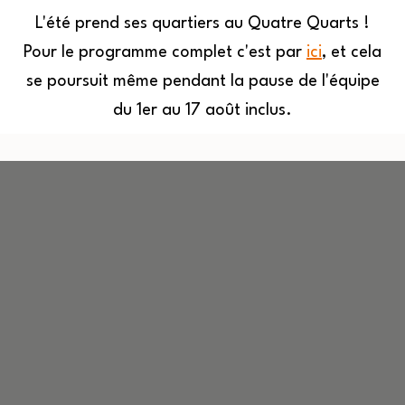
L'été prend ses quartiers au Quatre Quarts !
Pour le programme complet c'est par
ici
, et cela
MENU
se poursuit même pendant la pause de l'équipe
du 1er au 17 août inclus.
Quatre
Aller
Quarts
au
contenu