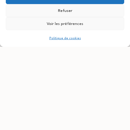
blanchies et abricots caramélisés, haricots
princesse au pesto basilic, légumaise de
Refuser
carottes, marinade de betteraves
Voir les préférences
Politique de cookies
Pancakes aux fruits de saison
Pancakes au fruits et sirop d’érable, salade
croquante de quinoa/chou-fleur, noisettes
grillées pilées, coriandre, canneberge !!