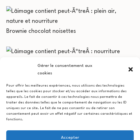
Brownie chocolat noisettes
Hachis de sarrasin, fenouil, figues, concombre,
Gérer le consentement aux
crème de carottes et curcuma, courgettes
cookies
grillées accompagnées de maquée de chèvre
Pour offrir les meilleures expériences, nous utilisons des technologies
citronnée,
poivrons marinés à la coriandre,
telles que les cookies pour stocker et/ou accéder aux informations des
appareils. Le fait de consentir à ces technologies nous permettra de
haricots princesse
traiter des données telles que le comportement de navigation ou les ID
uniques sur ce site. Le fait de ne pas consentir ou de retirer son
consentement peut avoir un effet négatif sur certaines caractéristiques et
fonctions.
Polenta frite, taboulé chou-fleur/cannelle, bettes
Accepter