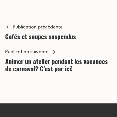
Navigation
Publication précédente
Cafés et soupes suspendus
de
l’article
Publication suivante
Animer un atelier pendant les vacances
de carnaval? C’est par ici!