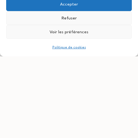
Accepter
Refuser
Audiovisuel
Voir les préférences
écran & projecteur, cf.
équipement disponible
Politique de cookies
pour l’audio
Prix
20 € par heure
Autonomie
Les organisateur·rices sont autonomes dans
l’installation et le rangement de la salle