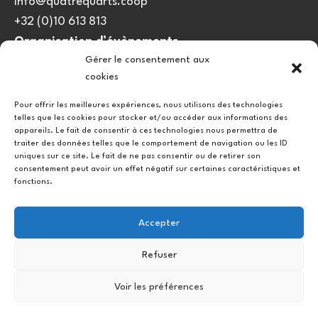
info@quatrequarts.coop
+32 (0)10 613 813
Organisation d’évènements
Gérer le consentement aux
viedulieu@quatrequarts.coop
cookies
Lien utile
Pour offrir les meilleures expériences, nous utilisons des technologies
telles que les cookies pour stocker et/ou accéder aux informations des
Politique de cookies (UE)
appareils. Le fait de consentir à ces technologies nous permettra de
traiter des données telles que le comportement de navigation ou les ID
uniques sur ce site. Le fait de ne pas consentir ou de retirer son
consentement peut avoir un effet négatif sur certaines caractéristiques et
fonctions.
Accepter
Refuser
Instagram
Facebook
Voir les préférences
Copyright © 2026.