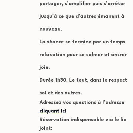
partager, s’amplifier puis s’arrêter
jusqu’à ce que d’autres émanent à
nouveau.
La séance se termine par un temps de
relaxation pour se calmer et ancrer la
joie.
Durée 1h30. Le tout, dans le respect d
soi et des autres.
Adressez vos questions à l’adresse
e
cliquant ici
Réservation indispensable
via le lien c
joint: