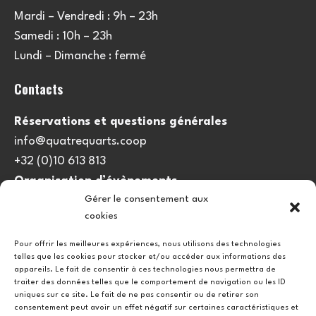
Mardi – Vendredi : 9h – 23h
Samedi : 10h – 23h
Lundi – Dimanche : fermé
Contacts
Réservations et questions générales
info@quatrequarts.coop
+32 (0)10 613 813
Organisation d’évènements
Gérer le consentement aux
viedulieu@quatrequarts.coop
cookies
Lien utile
Pour offrir les meilleures expériences, nous utilisons des technologies
telles que les cookies pour stocker et/ou accéder aux informations des
Politique de cookies (UE)
appareils. Le fait de consentir à ces technologies nous permettra de
traiter des données telles que le comportement de navigation ou les ID
uniques sur ce site. Le fait de ne pas consentir ou de retirer son
consentement peut avoir un effet négatif sur certaines caractéristiques et