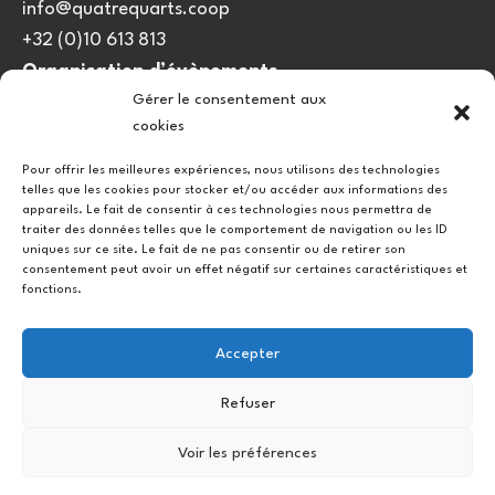
info@quatrequarts.coop
+32 (0)10 613 813
Organisation d’évènements
Gérer le consentement aux
viedulieu@quatrequarts.coop
cookies
Lien utile
Pour offrir les meilleures expériences, nous utilisons des technologies
telles que les cookies pour stocker et/ou accéder aux informations des
Politique de cookies (UE)
appareils. Le fait de consentir à ces technologies nous permettra de
traiter des données telles que le comportement de navigation ou les ID
uniques sur ce site. Le fait de ne pas consentir ou de retirer son
consentement peut avoir un effet négatif sur certaines caractéristiques et
fonctions.
Accepter
Refuser
Instagram
Facebook
Voir les préférences
Copyright © 2026.