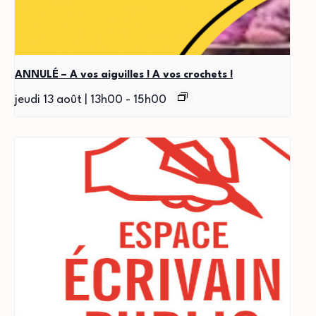
ANNULÉ – A vos aiguilles ! A vos crochets !
jeudi 13 août | 13h00
-
15h00