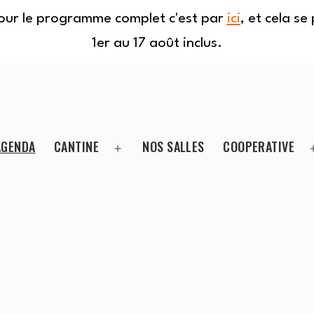
Pour le programme complet c'est par
ici
, et cela s
1er au 17 août inclus.
AGENDA
CANTINE
NOS SALLES
COOPERATIVE
Ouvrir
le
menu