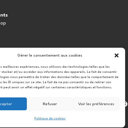
nts
oop
Gérer le consentement aux cookies
les meilleures expériences, nous utilisons des technologies telles que les
 stocker et/ou accéder aux informations des appareils. Le fait de consentir
logies nous permettra de traiter des données telles que le comportement de
u les ID uniques sur ce site. Le fait de ne pas consentir ou de retirer son
 peut avoir un effet négatif sur certaines caractéristiques et fonctions.
Instag
cepter
Refuser
Voir les préférences
Politique de cookies