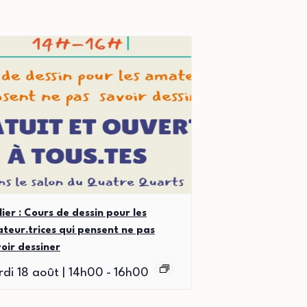
lier : Cours de dessin pour les
teur.trices qui pensent ne pas
oir dessiner
di 18 août | 14h00
-
16h00