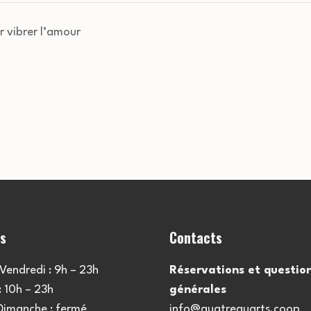
r vibrer l’amour
es
Contacts
Vendredi : 9h – 23h
Réservations et questio
 10h – 23h
générales
 Dimanche : fermé
info@quatrequarts.coop