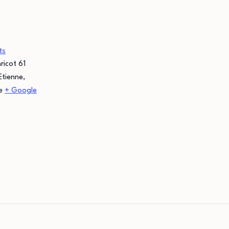
ts
ricot 61
Etienne
,
e
+ Google