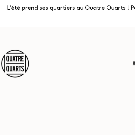
L'été prend ses quartiers au Quatre Quarts ! 
Aller
au
contenu
Quatre
Quarts