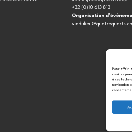
+32 (0)10 613 813
Organisation d’évèneme
viedulieu@quatrequarts.c
Pour offrir 
cookies pour
à ces techno
navigation o
consentement
Ac