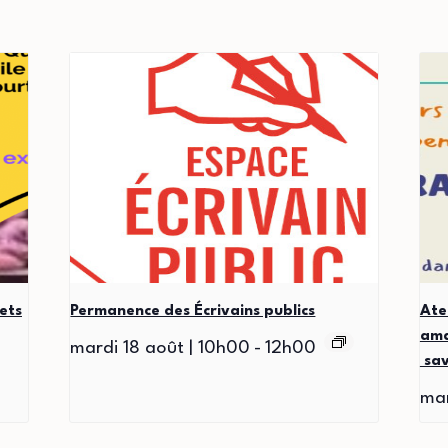
ets
Permanence des Écrivains publics
Ate
ama
mardi 18 août | 10h00
-
12h00
sav
mar