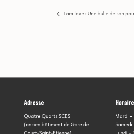
I am love : Une bulle de son pou
Adresse
Horair
Quatre Quarts SCES
Mardi – 
(ancien bâtiment de Gare de
Samedi :
Court-Saint-Etienne)
Lundi –