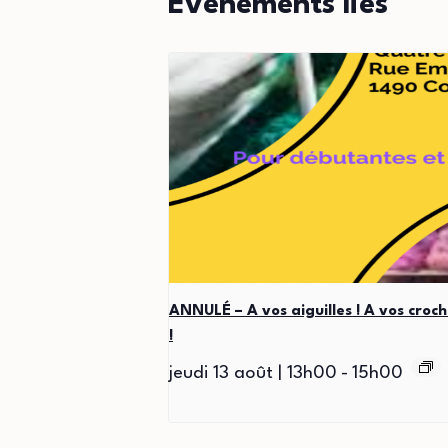
Évènements liés
ANNULÉ – A vos aiguilles ! A vos croch
!
jeudi 13 août | 13h00
-
15h00