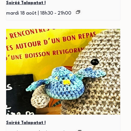
Soiréé Talapatat !
mardi 18 août | 18h30
-
21h00
Soiréé Talapatat !