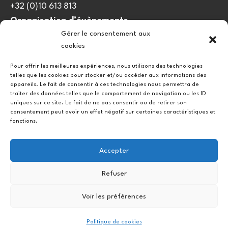
+32 (0)10 613 813
Organisation d’évènements
Gérer le consentement aux
viedulieu@quatrequarts.coop
cookies
Lien utile
Pour offrir les meilleures expériences, nous utilisons des technologies
telles que les cookies pour stocker et/ou accéder aux informations des
Politique de cookies (UE)
appareils. Le fait de consentir à ces technologies nous permettra de
traiter des données telles que le comportement de navigation ou les ID
uniques sur ce site. Le fait de ne pas consentir ou de retirer son
consentement peut avoir un effet négatif sur certaines caractéristiques et
fonctions.
Accepter
Refuser
Instagram
Facebook
Voir les préférences
Copyright © 2026.
Politique de cookies