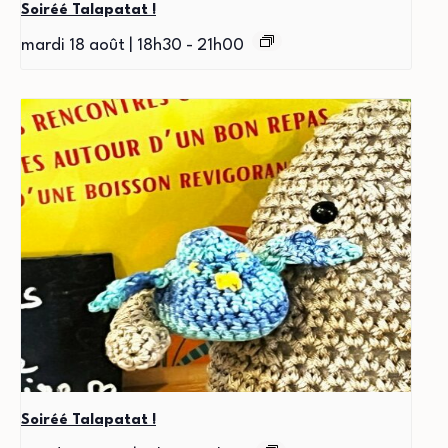
Soiréé Talapatat !
mardi 18 août | 18h30
-
21h00
Soiréé Talapatat !