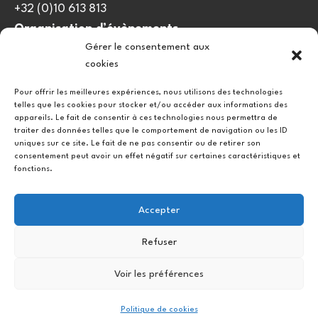
+32 (0)10 613 813
Organisation d’évènements
Gérer le consentement aux
viedulieu@quatrequarts.coop
cookies
Lien utile
Pour offrir les meilleures expériences, nous utilisons des technologies
telles que les cookies pour stocker et/ou accéder aux informations des
Politique de cookies (UE)
appareils. Le fait de consentir à ces technologies nous permettra de
traiter des données telles que le comportement de navigation ou les ID
uniques sur ce site. Le fait de ne pas consentir ou de retirer son
consentement peut avoir un effet négatif sur certaines caractéristiques et
fonctions.
Accepter
Refuser
Instagram
Facebook
Voir les préférences
Copyright © 2026.
Politique de cookies