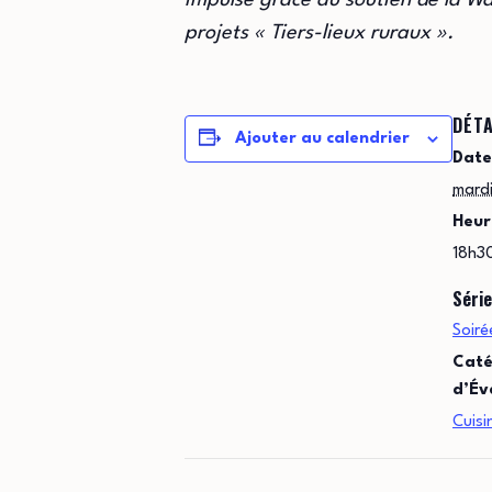
Impulsé grâce au soutien de la Wa
projets « Tiers-lieux ruraux ».
DÉTA
Ajouter au calendrier
Date
mardi
Heur
18h3
Série
Soiré
Caté
d’Év
Cuisi