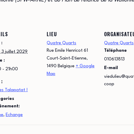
llonie (SPW-ARNE) et du Plan de relance de la Wallonie
ILS
LIEU
ORGANISATE
 :
Quatre Quarts
Quatre Quarts
Rue Emile Henricot 61
Téléphone
 3 juillet 2029
Court-Saint-Etienne
,
010613813
e :
1490
Belgique
+ Google
E-mail
0 - 21h00
Map
viedulieu@qua
 :
coop
es Talapatat !
gories
ènement:
ne
,
Echange