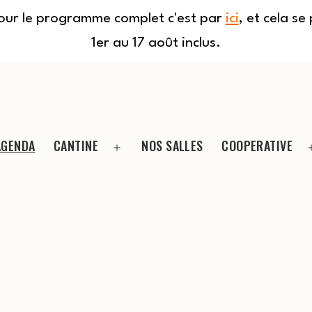
Pour le programme complet c'est par
ici
, et cela s
1er au 17 août inclus.
AGENDA
CANTINE
NOS SALLES
COOPERATIVE
Ouvrir
le
menu