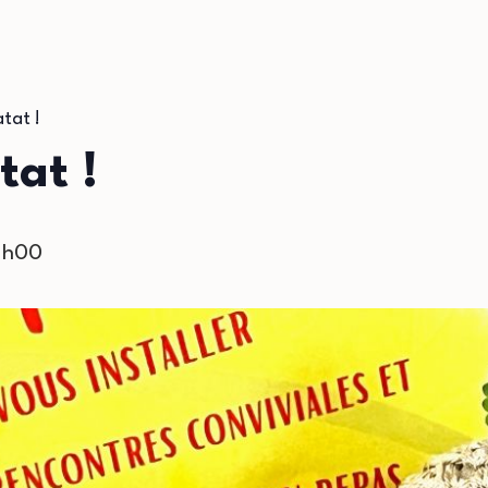
tat !
tat !
1h00