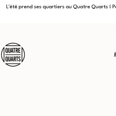
L'été prend ses quartiers au Quatre Quarts ! 
Aller
au
contenu
Quatre
Quarts