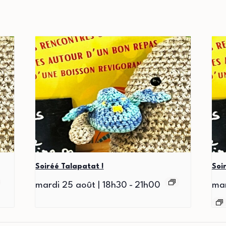
Soiréé Talapatat !
Soi
mardi 25 août | 18h30
-
21h00
mar