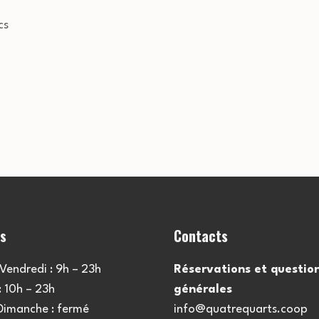
cs
es
Contacts
Vendredi : 9h – 23h
Réservations et questio
 10h – 23h
générales
 Dimanche : fermé
info@quatrequarts.coop