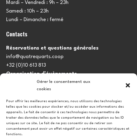
Mardi – Vendredi : 9h – 23h
Samedi : 10h – 23h
Lundi – Dimanche : fermé
Contacts
Réservations et questions générales
info@quatrequarts.coop
+32 (0)10 613 813
Organisation d’évènements
Gérer le consentement aux
viedulieu@quatrequarts.coop
cookies
Lien utile
Pour offrir les meilleures expériences, nous utilisons des technologies
telles que les cookies pour stocker et/ou accéder aux informations des
Politique de cookies (UE)
appareils. Le fait de consentir à ces technologies nous permettra de
traiter des données telles que le comportement de navigation ou les ID
uniques sur ce site. Le fait de ne pas consentir ou de retirer son
consentement peut avoir un effet négatif sur certaines caractéristiques et
fonctions.