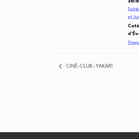
Série
Soiré
et Ju
Caté
d’Év
Stan
CINÉ-CLUB : YAKARI