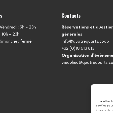
es
Contacts
Vendredi : 9h – 23h
Réservations et questio
 10h – 23h
générales
 Dimanche : fermé
info@quatrequarts.coop
+32 (0)10 613 813
Organisation d’évèneme
viedulieu@quatrequarts.c
Pour offrir 
cookies pour
à ces techno