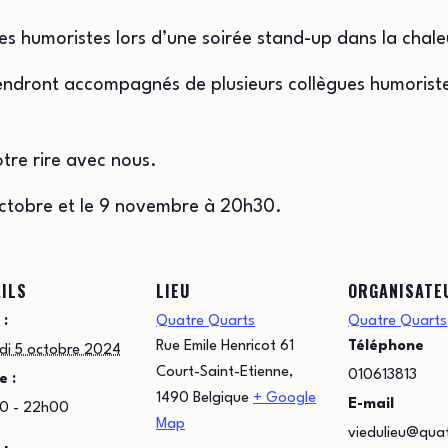
s humoristes lors d’une soirée stand-up dans la chal
endront accompagnés de plusieurs collègues humoriste
tre rire avec nous.
 octobre et le 9 novembre à 20h30.
ILS
LIEU
ORGANISATE
 :
Quatre Quarts
Quatre Quarts
Rue Emile Henricot 61
Téléphone
di 5 octobre 2024
Court-Saint-Etienne
,
010613813
e :
1490
Belgique
+ Google
E-mail
0 - 22h00
Map
viedulieu@qua