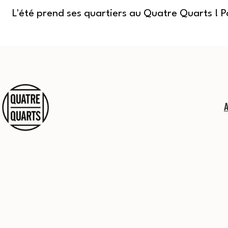
L'été prend ses quartiers au Quatre Quarts ! 
Aller
au
contenu
Quatre
Quarts