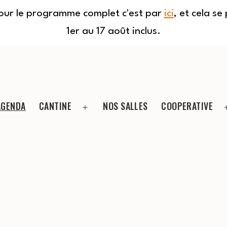
Pour le programme complet c'est par
ici
, et cela s
1er au 17 août inclus.
AGENDA
CANTINE
NOS SALLES
COOPERATIVE
Ouvrir
le
menu