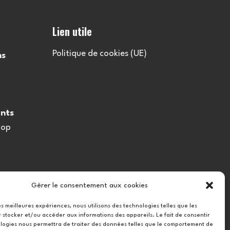
Lien utile
Politique de cookies (UE)
ns
nts
oop
Gérer le consentement aux cookies
les meilleures expériences, nous utilisons des technologies telles que les
 stocker et/ou accéder aux informations des appareils. Le fait de consentir
logies nous permettra de traiter des données telles que le comportement de