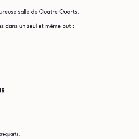
eureuse salle de Quatre Quarts.
s dans un seul et même but :
UR
trequarts.