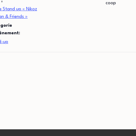
 :
coop
e Stand up « Nikoz
an & Friends »
gorie
ènement:
d-up