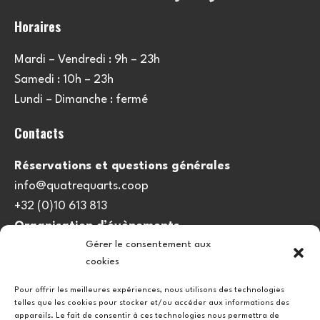
Horaires
Mardi – Vendredi : 9h – 23h
Samedi : 10h – 23h
Lundi – Dimanche : fermé
Contacts
Réservations et questions générales
info@quatrequarts.coop
+32 (0)10 613 813
Organisation d’évènements
Gérer le consentement aux
viedulieu@quatrequarts.coop
cookies
Lien utile
Pour offrir les meilleures expériences, nous utilisons des technologies
telles que les cookies pour stocker et/ou accéder aux informations des
Politique de cookies (UE)
appareils. Le fait de consentir à ces technologies nous permettra de