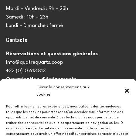
Mardi – Vendredi : 9h – 23h
Samedi : 10h – 23h
Lundi – Dimanche : fermé
Contacts
Réservations et questions générales
info@quatrequarts.coop
+32 (0)10 613 813
Organisation d’évènements
Gérer le consentement aux
viedulieu@quatrequarts.coop
cookies
Lien utile
Pour offrir les meilleures expériences, nous utilisons des technologies
telles que les cookies pour stocker et/ou accéder aux informations des
Politique de cookies (UE)
appareils. Le fait de consentir à ces technologies nous permettra de
traiter des données telles que le comportement de navigation ou les ID
uniques sur ce site. Le fait de ne pas consentir ou de retirer son
consentement peut avoir un effet négatif sur certaines caractéristiques et