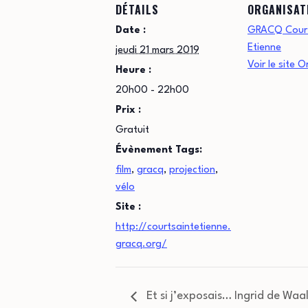
DÉTAILS
ORGANISAT
Date :
GRACQ Court
Etienne
jeudi 21 mars 2019
Voir le site 
Heure :
20h00 - 22h00
Prix :
Gratuit
Évènement Tags:
film
,
gracq
,
projection
,
vélo
Site :
http://courtsaintetienne.
gracq.org/
Et si j’exposais… Ingrid de Waa