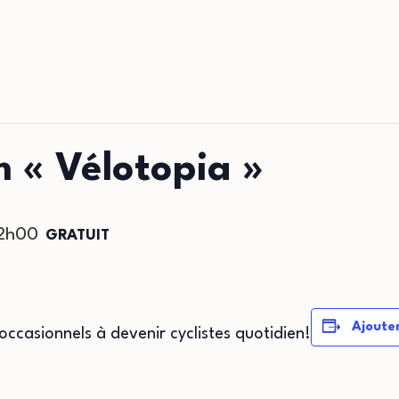
m « Vélotopia »
2h00
GRATUIT
Ajouter
s occasionnels à devenir cyclistes quotidien!