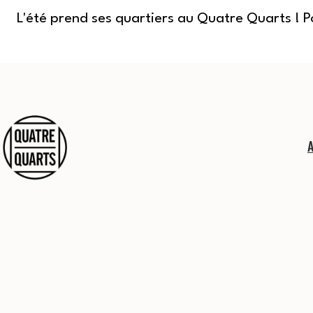
L'été prend ses quartiers au Quatre Quarts ! 
Aller
au
contenu
Quatre
Quarts