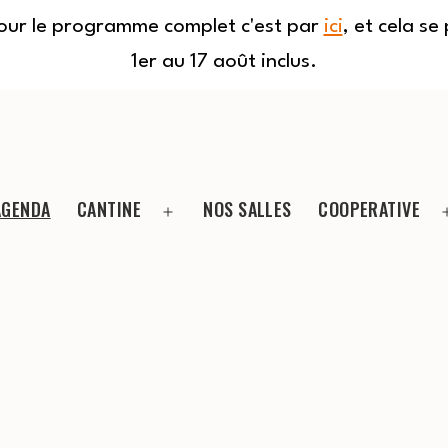
Pour le programme complet c'est par
ici
, et cela s
1er au 17 août inclus.
AGENDA
CANTINE
NOS SALLES
COOPERATIVE
Ouvrir
le
menu