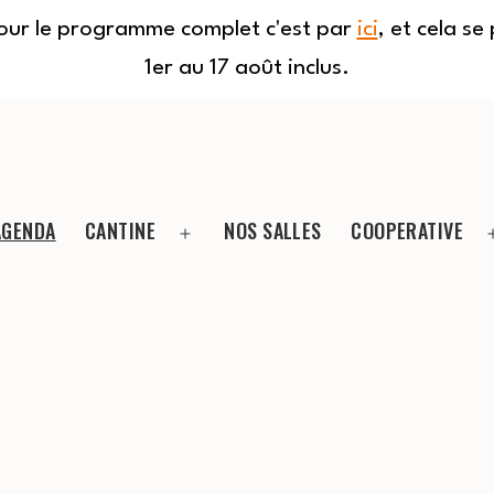
Pour le programme complet c'est par
ici
, et cela s
1er au 17 août inclus.
AGENDA
CANTINE
NOS SALLES
COOPERATIVE
Ouvrir
le
menu