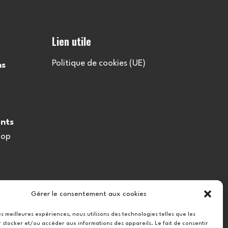
Lien utile
Politique de cookies (UE)
ns
nts
oop
Gérer le consentement aux cookies
les meilleures expériences, nous utilisons des technologies telles que les
 stocker et/ou accéder aux informations des appareils. Le fait de consentir