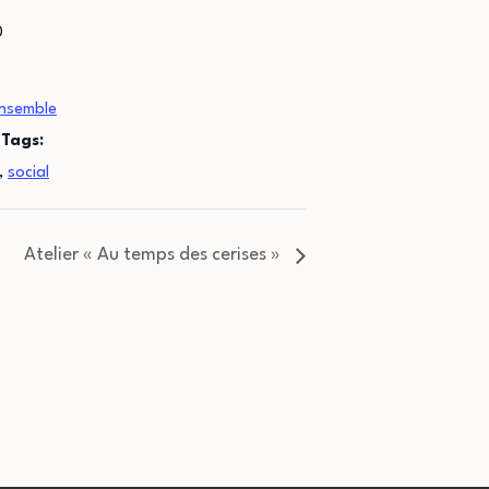
0
nsemble
Tags:
,
social
Atelier « Au temps des cerises »