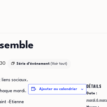
nsemble
h30
Série d'événement
(Voir tout)
 liens sociaux.
DÉTAILS
Ajouter au calendrier
chaque mardi.
Date :
mardi 6 mar
int -Etienne