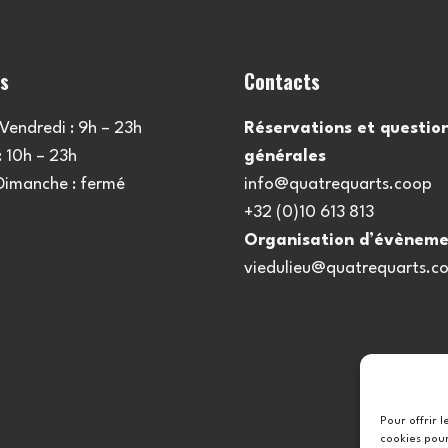
es
Contacts
Vendredi : 9h – 23h
Réservations et questio
 10h – 23h
générales
 Dimanche : fermé
info@quatrequarts.coop
+32 (0)10 613 813
Organisation d’évèneme
viedulieu@quatrequarts.c
Pour offrir 
cookies pour