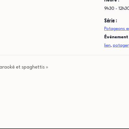
Heure :
9h30 - 12h3
Série :
Potageons e
Évènement 
lien
,
potager
Karaoké et spaghettis »