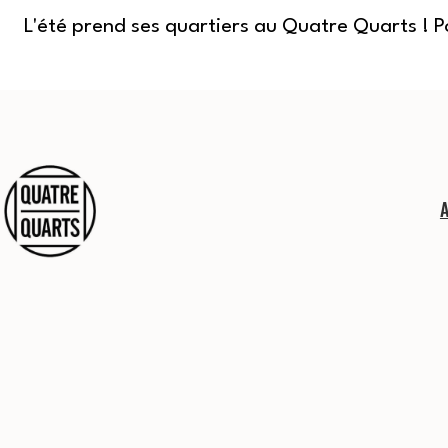
L'été prend ses quartiers au Quatre Quarts ! 
Aller
au
contenu
Quatre
Quarts