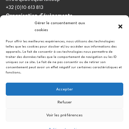
+32 (0)10 613 813
Organisation d’évènements
Gérer le consentement aux
viedulieu@quatrequarts.coop
cookies
Lien utile
Pour offrir les meilleures expériences, nous utilisons des technologies
telles que les cookies pour stocker et/ou accéder aux informations des
Politique de cookies (UE)
appareils. Le fait de consentir à ces technologies nous permettra de
traiter des données telles que le comportement de navigation ou les ID
uniques sur ce site. Le fait de ne pas consentir ou de retirer son
consentement peut avoir un effet négatif sur certaines caractéristiques et
fonctions.
Accepter
Refuser
Instagram
Facebook
Voir les préférences
Copyright © 2026.