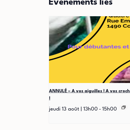
Évènements liés
ANNULÉ – A vos aiguilles ! A vos croch
!
jeudi 13 août | 13h00
-
15h00