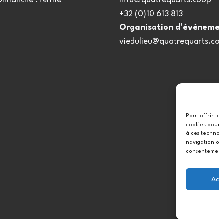
 Dimanche : fermé
info@quatrequarts.coop
+32 (0)10 613 813
Organisation d’évèneme
viedulieu@quatrequarts.c
Pour offrir 
cookies pour
à ces techno
navigation o
consentement
Ac