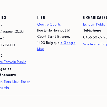
ILS
LIEU
ORGANISATE
 :
Quatre Quarts
Ecrivain Public
Rue Emile Henricot 61
Téléphone
 1 janvier 2030
Court-Saint-Etienne
,
0486 50 69 9
e :
1490
Belgique
+ Google
Voir le site Or
0 - 12h00
Map
 :
e Ecrivain Public
gories
ènement:
er
,
Tiers-Lieu
,
Tisser
chemin