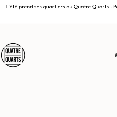
L'été prend ses quartiers au Quatre Quarts ! 
Aller
au
contenu
Quatre
Quarts