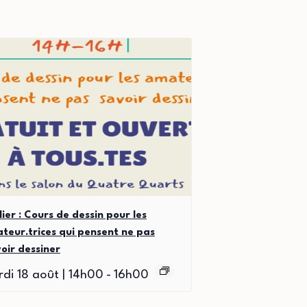
lier : Cours de dessin pour les
teur.trices qui pensent ne pas
oir dessiner
di 18 août | 14h00
-
16h00