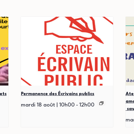
ets
Permanence des Écrivains publics
Ate
ama
mardi 18 août | 10h00
-
12h00
sav
mar