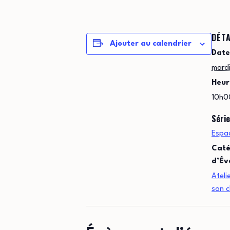
DÉTA
Ajouter au calendrier
Date
mardi
Heur
10h0
Série
Espac
Caté
d’Év
Ateli
son 