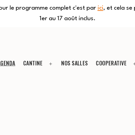
Pour le programme complet c'est par
ici
, et cela s
1er au 17 août inclus.
AGENDA
CANTINE
NOS SALLES
COOPERATIVE
Ouvrir
le
menu