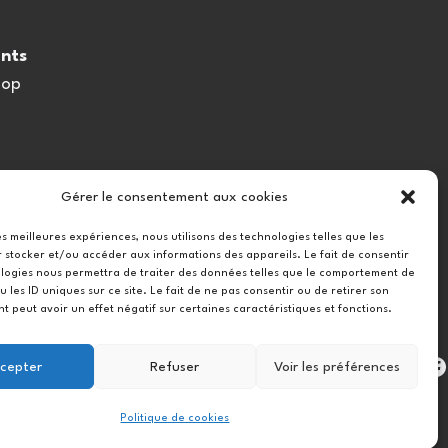
nts
oop
Gérer le consentement aux cookies
les meilleures expériences, nous utilisons des technologies telles que les
 stocker et/ou accéder aux informations des appareils. Le fait de consentir
logies nous permettra de traiter des données telles que le comportement de
u les ID uniques sur ce site. Le fait de ne pas consentir ou de retirer son
 peut avoir un effet négatif sur certaines caractéristiques et fonctions.
Instag
cepter
Refuser
Voir les préférences
Politique de cookies