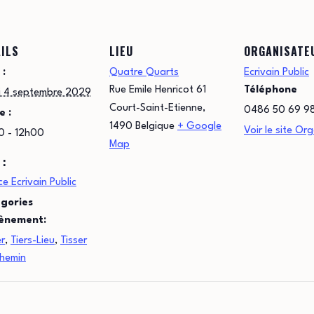
ILS
LIEU
ORGANISATE
 :
Quatre Quarts
Ecrivain Public
Rue Emile Henricot 61
Téléphone
i 4 septembre 2029
Court-Saint-Etienne
,
0486 50 69 9
e :
1490
Belgique
+ Google
Voir le site Or
0 - 12h00
Map
 :
e Ecrivain Public
gories
ènement:
er
,
Tiers-Lieu
,
Tisser
chemin