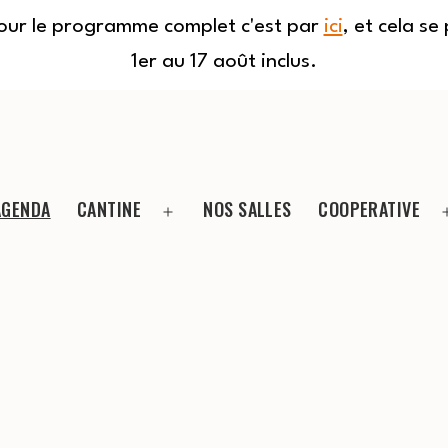
Pour le programme complet c'est par
ici
, et cela s
1er au 17 août inclus.
AGENDA
CANTINE
NOS SALLES
COOPERATIVE
Ouvrir
le
menu