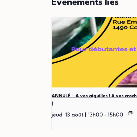
Évènements liés
ANNULÉ – A vos aiguilles ! A vos croch
!
jeudi 13 août | 13h00
-
15h00