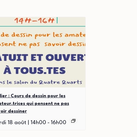
lier : Cours de dessin pour les
teur.trices qui pensent ne pas
oir dessiner
di 18 août | 14h00
-
16h00