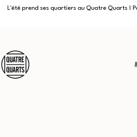
L'été prend ses quartiers au Quatre Quarts ! 
Aller
au
contenu
Quatre
Quarts