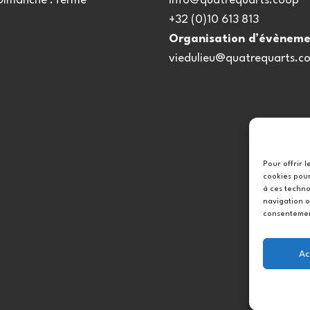
 Dimanche : fermé
info@quatrequarts.coop
+32 (0)10 613 813
Organisation d’évèneme
viedulieu@quatrequarts.c
Pour offrir 
cookies pour
à ces techno
navigation o
consentement
Ac