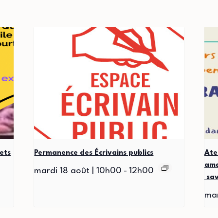
ets
Permanence des Écrivains publics
Ate
ama
mardi 18 août | 10h00
-
12h00
sav
mar