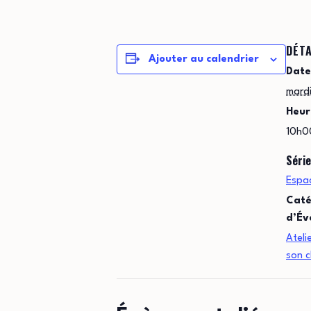
DÉTA
Ajouter au calendrier
Date
mard
Heur
10h0
Série
Espac
Caté
d’Év
Ateli
son 