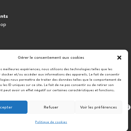
nts
oop
Gérer le consentement aux cookies
les meilleures expériences, nous utilisons des technologies telles que les
 stocker et/ou accéder aux informations des appareils. Le fait de consentir
logies nous permettra de traiter des données telles que le comportement de
u les ID uniques sur ce site. Le fait de ne pas consentir ou de retirer son
 peut avoir un effet négatif sur certaines caractéristiques et fonctions.
Instag
cepter
Refuser
Voir les préférences
Politique de cookies