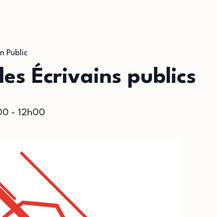
n Public
s Écrivains publics
00
-
12h00