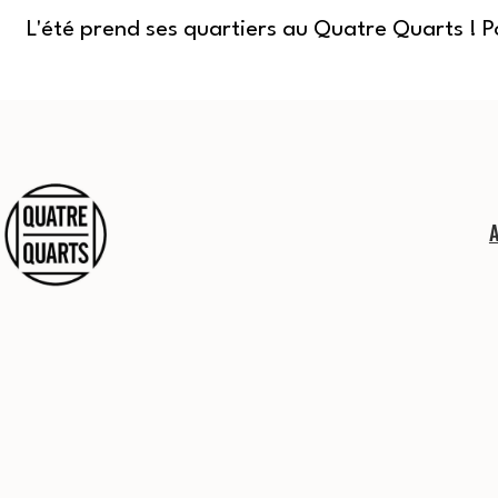
L'été prend ses quartiers au Quatre Quarts ! 
Aller
au
contenu
Quatre
Quarts