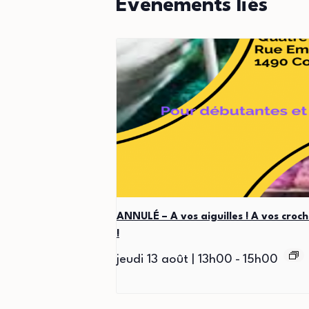
Évènements liés
ANNULÉ – A vos aiguilles ! A vos croch
!
jeudi 13 août | 13h00
-
15h00