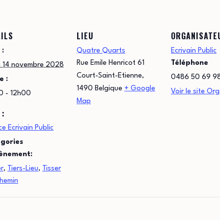
ILS
LIEU
ORGANISATE
 :
Quatre Quarts
Ecrivain Public
Rue Emile Henricot 61
Téléphone
i 14 novembre 2028
Court-Saint-Etienne
,
0486 50 69 9
e :
1490
Belgique
+ Google
Voir le site Or
0 - 12h00
Map
 :
e Ecrivain Public
gories
ènement:
er
,
Tiers-Lieu
,
Tisser
chemin