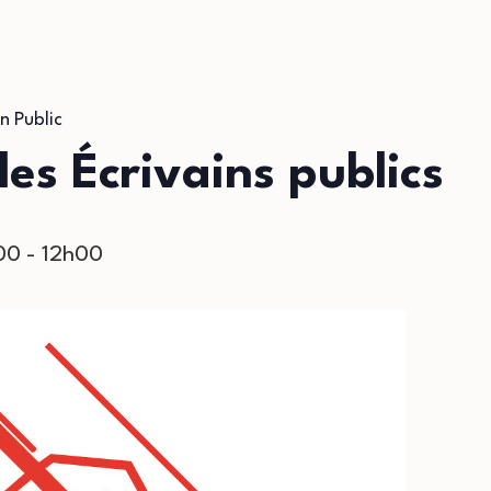
n Public
s Écrivains publics
00
-
12h00