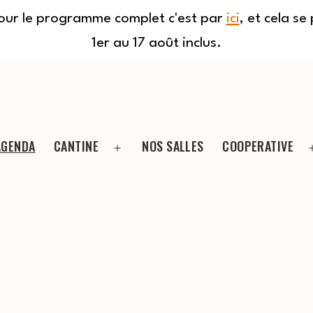
Pour le programme complet c'est par
ici
, et cela s
1er au 17 août inclus.
AGENDA
CANTINE
NOS SALLES
COOPERATIVE
Ouvrir
le
menu