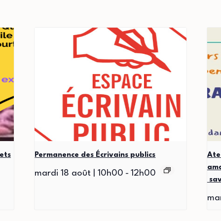
ets
Permanence des Écrivains publics
Ate
ama
mardi 18 août | 10h00
-
12h00
sav
mar