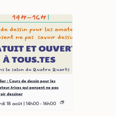
lier : Cours de dessin pour les
teur.trices qui pensent ne pas
oir dessiner
di 18 août | 14h00
-
16h00