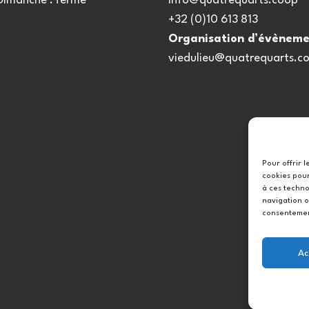
 Dimanche : fermé
info@quatrequarts.coop
+32 (0)10 613 813
Organisation d’évèneme
viedulieu@quatrequarts.c
Pour offrir 
cookies pour
à ces techno
navigation o
consentement
Ac