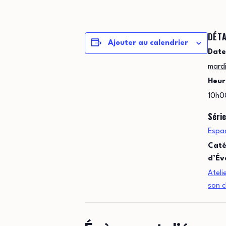
DÉTA
Ajouter au calendrier
Date
mard
Heur
10h0
Série
Espac
Caté
d’Év
Ateli
son 