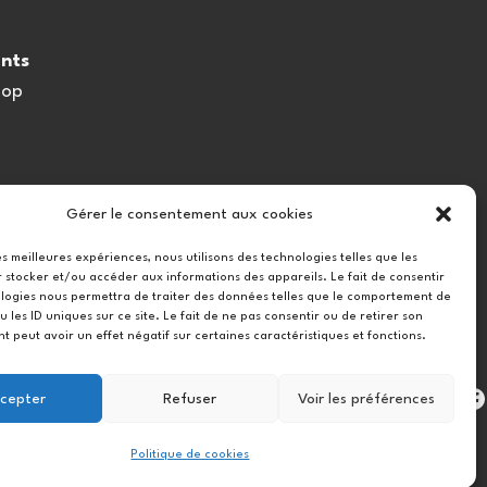
nts
oop
Gérer le consentement aux cookies
les meilleures expériences, nous utilisons des technologies telles que les
 stocker et/ou accéder aux informations des appareils. Le fait de consentir
logies nous permettra de traiter des données telles que le comportement de
u les ID uniques sur ce site. Le fait de ne pas consentir ou de retirer son
 peut avoir un effet négatif sur certaines caractéristiques et fonctions.
Instag
cepter
Refuser
Voir les préférences
Politique de cookies