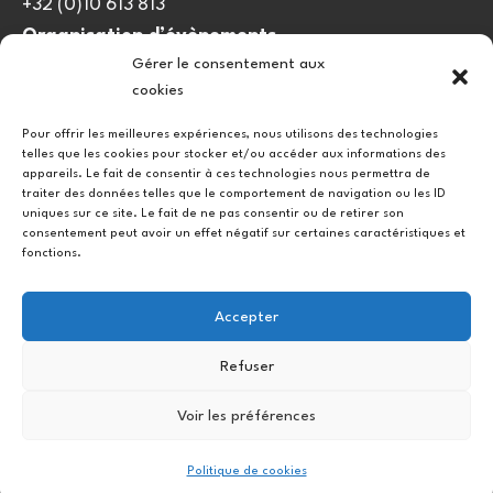
+32 (0)10 613 813
Organisation d’évènements
Gérer le consentement aux
viedulieu@quatrequarts.coop
cookies
Lien utile
Pour offrir les meilleures expériences, nous utilisons des technologies
telles que les cookies pour stocker et/ou accéder aux informations des
Politique de cookies (UE)
appareils. Le fait de consentir à ces technologies nous permettra de
traiter des données telles que le comportement de navigation ou les ID
uniques sur ce site. Le fait de ne pas consentir ou de retirer son
consentement peut avoir un effet négatif sur certaines caractéristiques et
fonctions.
Accepter
Refuser
Instagram
Facebook
Voir les préférences
Copyright © 2026.
Politique de cookies