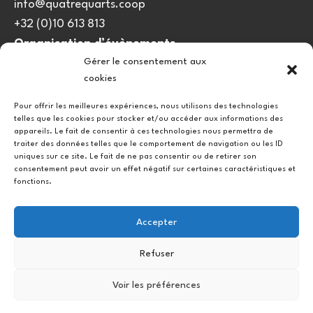
info@quatrequarts.coop
+32 (0)10 613 813
Organisation d’évènements
Gérer le consentement aux
viedulieu@quatrequarts.coop
cookies
Lien utile
Pour offrir les meilleures expériences, nous utilisons des technologies
telles que les cookies pour stocker et/ou accéder aux informations des
Politique de cookies (UE)
appareils. Le fait de consentir à ces technologies nous permettra de
traiter des données telles que le comportement de navigation ou les ID
uniques sur ce site. Le fait de ne pas consentir ou de retirer son
consentement peut avoir un effet négatif sur certaines caractéristiques et
fonctions.
Accepter
Refuser
Instagram
Facebook
Voir les préférences
Copyright © 2026.