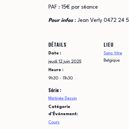
PAF : 15€ par séance
Pour infos
: Jean Verly 0472 24 
DÉTAILS
LIEU
Date :
Sans titre
Belgique
jeudi 12 juin 2025
Heure :
9h30 - 11h30
Série :
Matinée Dessin
Catégorie
d’Évènement:
Cours