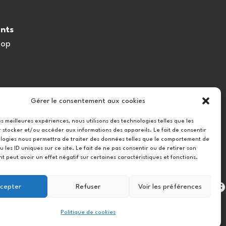
nts
oop
Gérer le consentement aux cookies
les meilleures expériences, nous utilisons des technologies telles que les
 stocker et/ou accéder aux informations des appareils. Le fait de consentir
logies nous permettra de traiter des données telles que le comportement de
u les ID uniques sur ce site. Le fait de ne pas consentir ou de retirer son
 peut avoir un effet négatif sur certaines caractéristiques et fonctions.
Instag
cepter
Refuser
Voir les préférences
Politique de cookies