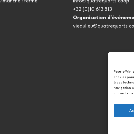
 Dimanche : fermé
info@quatrequarts.coop
+32 (0)10 613 813
Organisation d’évèneme
viedulieu@quatrequarts.c
Pour offrir 
cookies pour
à ces techno
navigation o
consentement
Ac