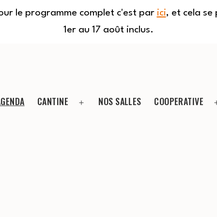
Pour le programme complet c'est par
ici
, et cela s
1er au 17 août inclus.
AGENDA
CANTINE
NOS SALLES
COOPERATIVE
Ouvrir
le
menu