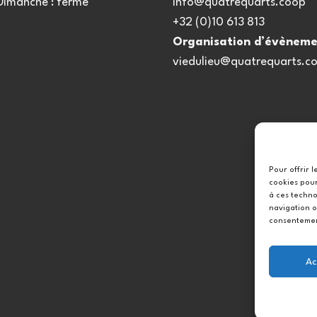
 Dimanche : fermé
info@quatrequarts.coop
+32 (0)10 613 813
Organisation d’évèneme
viedulieu@quatrequarts.c
Pour offrir 
cookies pour
à ces techno
navigation o
consentement
Ac