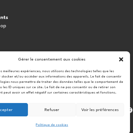
nts
oop
Gérer le consentement aux cookies
les meilleures expériences, nous utilisons des technologies telles que les
 stocker et/ou accéder aux informations des appareils. Le fait de consentir
logies nous permettra de traiter des données telles que le comportement de
u les ID uniques sur ce site. Le fait de ne pas consentir ou de retirer son
 peut avoir un effet négatif sur certaines caractéristiques et fonctions.
Instag
cepter
Refuser
Voir les préférences
Politique de cookies