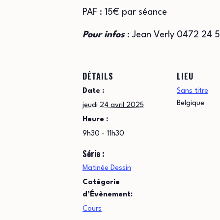
PAF : 15€ par séance
Pour infos
: Jean Verly 0472 24 
DÉTAILS
LIEU
Date :
Sans titre
Belgique
jeudi 24 avril 2025
Heure :
9h30 - 11h30
Série :
Matinée Dessin
Catégorie
d’Évènement:
Cours