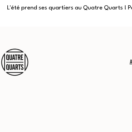
L'été prend ses quartiers au Quatre Quarts ! 
Aller
au
contenu
Quatre
Quarts