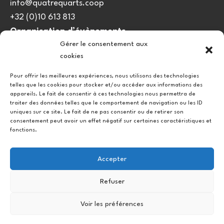
info@quatrequarts.coop
+32 (0)10 613 813
Organisation d’évènements
Gérer le consentement aux
viedulieu@quatrequarts.coop
cookies
Lien utile
Pour offrir les meilleures expériences, nous utilisons des technologies
telles que les cookies pour stocker et/ou accéder aux informations des
Politique de cookies (UE)
appareils. Le fait de consentir à ces technologies nous permettra de
traiter des données telles que le comportement de navigation ou les ID
uniques sur ce site. Le fait de ne pas consentir ou de retirer son
consentement peut avoir un effet négatif sur certaines caractéristiques et
fonctions.
Accepter
Refuser
Instagram
Facebook
Voir les préférences
Copyright © 2026.