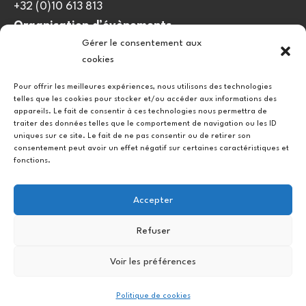
+32 (0)10 613 813
Organisation d’évènements
Gérer le consentement aux
viedulieu@quatrequarts.coop
cookies
Lien utile
Pour offrir les meilleures expériences, nous utilisons des technologies
telles que les cookies pour stocker et/ou accéder aux informations des
Politique de cookies (UE)
appareils. Le fait de consentir à ces technologies nous permettra de
traiter des données telles que le comportement de navigation ou les ID
uniques sur ce site. Le fait de ne pas consentir ou de retirer son
consentement peut avoir un effet négatif sur certaines caractéristiques et
fonctions.
Accepter
Refuser
Instagram
Facebook
Voir les préférences
Copyright © 2026.
Politique de cookies