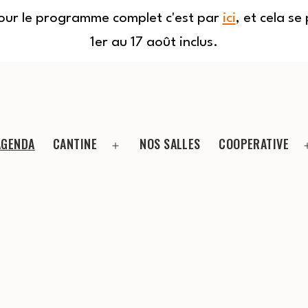
Pour le programme complet c'est par
ici
, et cela s
1er au 17 août inclus.
AGENDA
CANTINE
NOS SALLES
COOPERATIVE
Ouvrir
le
menu