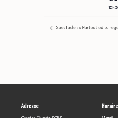
Heur
10h0
Spectacle : « Partout où tu reg
Adresse
Horair