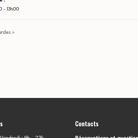
e :
0 - 13h00
ardes »
es
Contacts