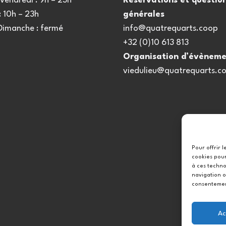
Vendredi : 9h – 23h
Réservations et questio
 10h – 23h
générales
 Dimanche : fermé
info@quatrequarts.coop
+32 (0)10 613 813
Organisation d’évèneme
viedulieu@quatrequarts.c
Pour offrir 
cookies pour
à ces techno
navigation o
consentement
Ac