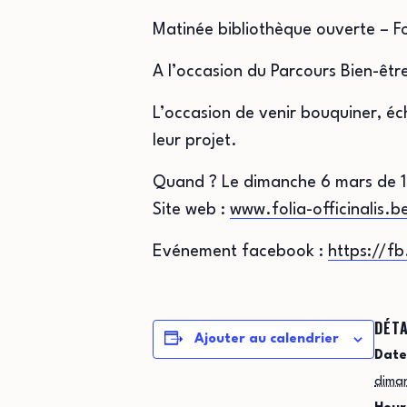
Matinée bibliothèque ouverte – Fol
A l’occasion du Parcours Bien-être,
L’occasion de venir bouquiner, é
leur projet.
Quand ? Le dimanche 6 mars de 10
Site web :
www.folia-officinalis.b
Evénement facebook :
https://f
DÉTA
Ajouter au calendrier
Date
dima