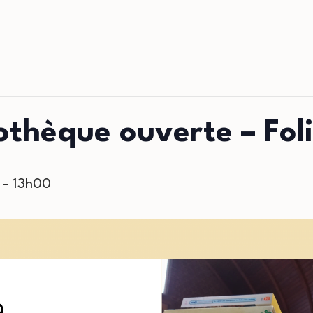
othèque ouverte – Foli
-
13h00