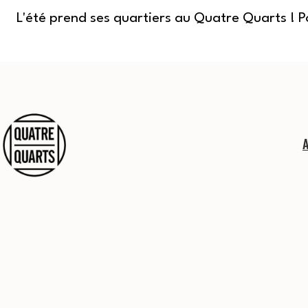
L'été prend ses quartiers au Quatre Quarts ! 
Aller
au
contenu
Quatre
Quarts