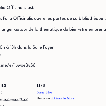
ia Officinalis asbl
 Folia Officinalis ouvre les portes de sa bibliothèque !
changer autour de la thématique du bien-être en prena
h à 13h dans la Salle Foyer
e
b.me/e/1uwxeBvS6
ILS
LIEU
 :
Sans titre
Belgique
+ Google Map
nche 6 mars 2022