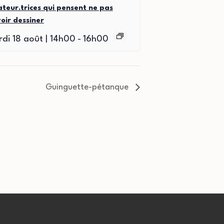
teur.trices qui pensent ne pas
oir dessiner
di 18 août | 14h00
-
16h00
Guinguette-pétanque