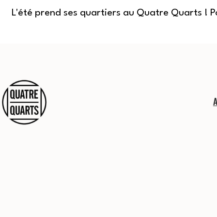
L'été prend ses quartiers au Quatre Quarts ! 
Aller
au
contenu
Quatre
Quarts