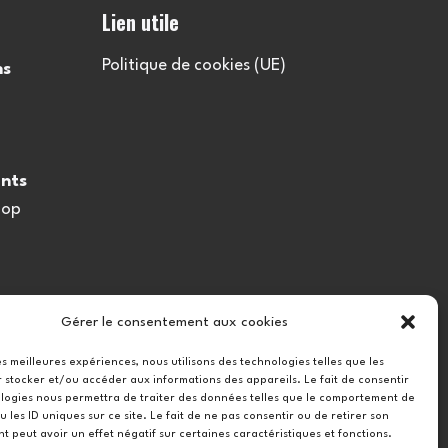
Lien utile
Politique de cookies (UE)
ns
nts
oop
Gérer le consentement aux cookies
les meilleures expériences, nous utilisons des technologies telles que les
 stocker et/ou accéder aux informations des appareils. Le fait de consentir
logies nous permettra de traiter des données telles que le comportement de
u les ID uniques sur ce site. Le fait de ne pas consentir ou de retirer son
 peut avoir un effet négatif sur certaines caractéristiques et fonctions.