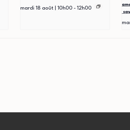
ama
mardi 18 août | 10h00
-
12h00
sav
mar