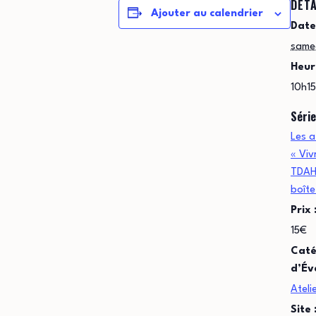
DÉTA
Ajouter au calendrier
Date
samed
Heur
10h15
Série
Les a
« Viv
TDAH
boîte
Prix 
15€
Caté
d’Év
Ateli
Site 