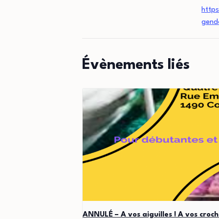
http
gend
Évènements liés
ANNULÉ – A vos aiguilles ! A vos croch