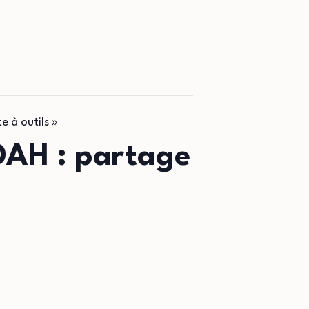
e à outils »
TDAH : partage