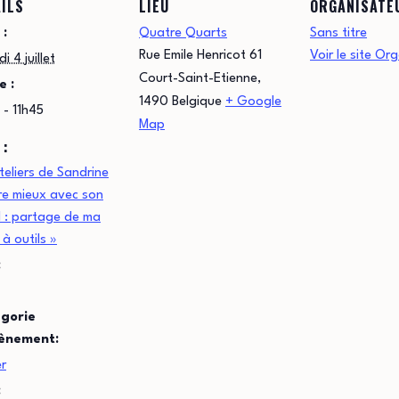
ILS
LIEU
ORGANISATE
 :
Quatre Quarts
Sans titre
Rue Emile Henricot 61
Voir le site Or
i 4 juillet
Court-Saint-Etienne
,
e :
1490
Belgique
+ Google
 - 11h45
Map
 :
teliers de Sandrine
re mieux avec son
 : partage de ma
 à outils »
:
gorie
ènement:
er
: