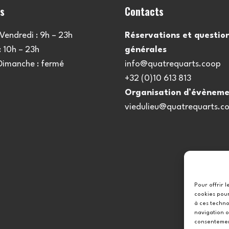
es
Contacts
Vendredi : 9h – 23h
Réservations et questio
 10h – 23h
générales
 Dimanche : fermé
info@quatrequarts.coop
+32 (0)10 613 813
Organisation d’évèneme
viedulieu@quatrequarts.c
Pour offrir 
cookies pour
à ces techno
navigation o
consentement