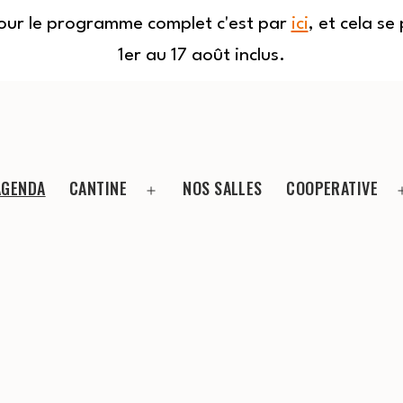
Pour le programme complet c'est par
ici
, et cela s
1er au 17 août inclus.
AGENDA
CANTINE
NOS SALLES
COOPERATIVE
Ouvrir
le
menu