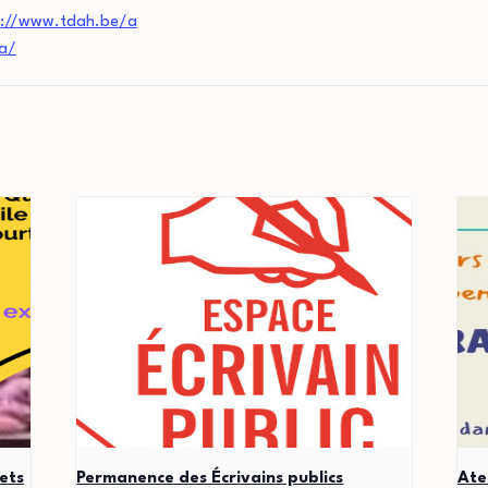
s://www.tdah.be/a
a/
ets
Permanence des Écrivains publics
Ate