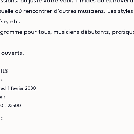
sions, ou juste votre voix. Timides ou extravert
elle où rencontrer d’autres musiciens. Les styles s
se, etc.
ogramme pour tous, musiciens débutants, pratiqua
 ouverts.
ILS
 :
edi 1 février 2030
e :
0 - 23h00
 :