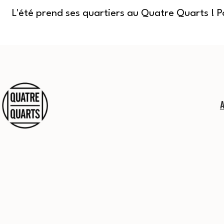
L'été prend ses quartiers au Quatre Quarts ! 
Aller
au
contenu
Quatre
Quarts