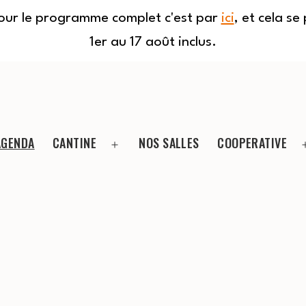
Pour le programme complet c'est par
ici
, et cela s
1er au 17 août inclus.
AGENDA
CANTINE
NOS SALLES
COOPERATIVE
Ouvrir
le
menu