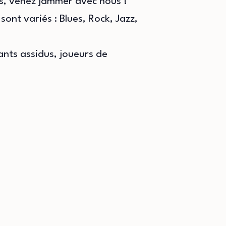
is, venez jammer avec nous !
ont variés : Blues, Rock, Jazz,
nts assidus, joueurs de