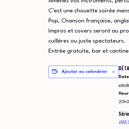
Amenez vos instruments, percus
C’est une chouette soirée mensu
Pop, Chanson française, anglai
Impros et covers seront au pr
cuillères ou juste spectateurs.
Entrée gratuite, bar et cantine
DÉTA
Ajouter au calendrier
Date
vendr
Heur
20h0
Série
JAM !