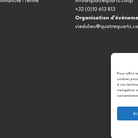
 Dimanche : fermé
info@quatrequarts.coop
+32 (0)10 613 813
Organisation d’évèneme
viedulieu@quatrequarts.c
Pour offrir 
cookies pour
à ces techno
navigation o
consentement
Ac