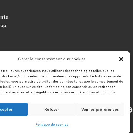
nts
oop
Gérer le consentement aux cookies
les meilleures expériences, nous utilisons des technologies telles que les
 stocker et/ou accéder aux informations des appareils. Le fait de consentir
logies nous permettra de traiter des données telles que le comportement de
u les ID uniques sur ce site. Le fait de ne pas consentir ou de retirer son
 peut avoir un effet négatif sur certaines caractéristiques et fonctions.
Instag
cepter
Refuser
Voir les préférences
Politique de cookies