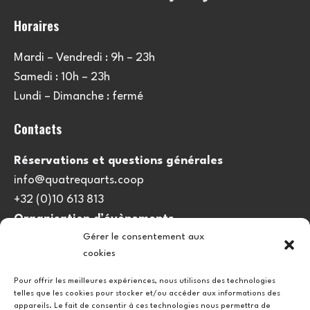
Horaires
Mardi – Vendredi : 9h – 23h
Samedi : 10h – 23h
Lundi – Dimanche : fermé
Contacts
Réservations et questions générales
info@quatrequarts.coop
+32 (0)10 613 813
Organisation d’évènements
Gérer le consentement aux
viedulieu@quatrequarts.coop
cookies
Lien utile
Pour offrir les meilleures expériences, nous utilisons des technologies
telles que les cookies pour stocker et/ou accéder aux informations des
Politique de cookies (UE)
appareils. Le fait de consentir à ces technologies nous permettra de