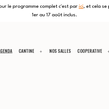
Pour le programme complet c'est par
ici
, et cela s
1er au 17 août inclus.
AGENDA
CANTINE
NOS SALLES
COOPERATIVE
Ouvrir
le
menu