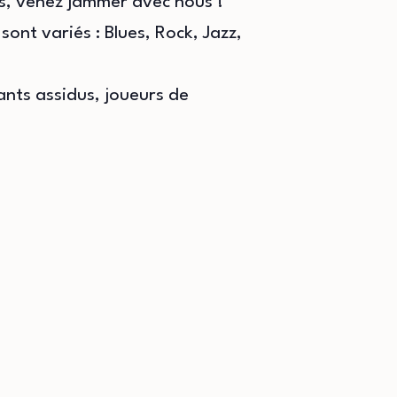
is, venez jammer avec nous !
ont variés : Blues, Rock, Jazz,
nts assidus, joueurs de