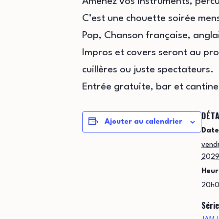
Amenez vos instruments, percus
C’est une chouette soirée mensu
Pop, Chanson française, anglai
Impros et covers seront au pr
cuillères ou juste spectateurs.
Entrée gratuite, bar et cantine
DÉTA
Ajouter au calendrier
Date
vend
202
Heur
20h0
Série