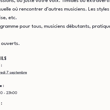
sions, ou juste votre voix. Timides ou extravert
elle où rencontrer d’autres musiciens. Les styles s
se, etc.
ogramme pour tous, musiciens débutants, pratiqua
 ouverts.
ILS
 :
redi 7 septembre
9
e :
0 - 23h00
 :