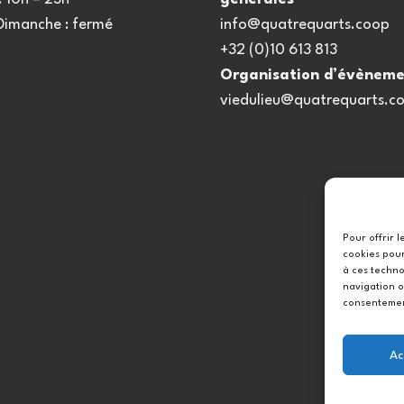
 Dimanche : fermé
info@quatrequarts.coop
+32 (0)10 613 813
Organisation d’évèneme
viedulieu@quatrequarts.c
Pour offrir 
cookies pour
à ces techno
navigation o
consentement
Ac