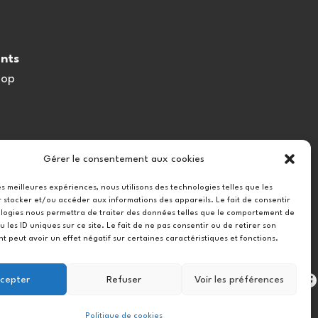
nts
oop
Gérer le consentement aux cookies
les meilleures expériences, nous utilisons des technologies telles que les
 stocker et/ou accéder aux informations des appareils. Le fait de consentir
logies nous permettra de traiter des données telles que le comportement de
u les ID uniques sur ce site. Le fait de ne pas consentir ou de retirer son
 peut avoir un effet négatif sur certaines caractéristiques et fonctions.
Instag
cepter
Refuser
Voir les préférences
Politique de cookies