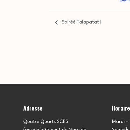
JAM !
Soiréé Talapatat !
Adresse
Horair
Quatre Quarts SCES
Mardi – 
(ancien bâtiment de Gare de
Samedi :