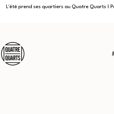
L'été prend ses quartiers au Quatre Quarts ! 
Aller
au
contenu
Quatre
Quarts