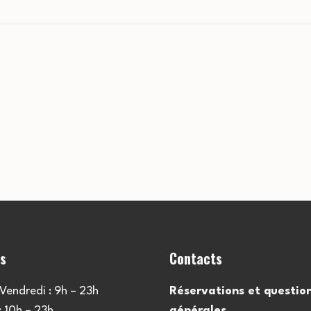
es
Contacts
Vendredi : 9h – 23h
Réservations et questio
 10h – 23h
générales