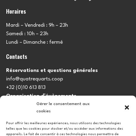
Horaires
Mardi – Vendredi : 9h – 23h
Samedi : 10h – 23h
Lundi – Dimanche : fermé
Contacts
Réservations et questions générales
info@quatrequarts.coop
+32 (0)10 613 813
Organisation d’évènements
Gérer le consentement aux
viedulieu@quatrequarts.coop
cookies
Lien utile
Pour offrir les meilleures expériences, nous utilisons des technologies
telles que les cookies pour stocker et/ou accéder aux informations des
Politique de cookies (UE)
appareils. Le fait de consentir à ces technologies nous permettra de