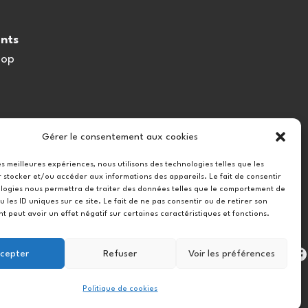
nts
oop
Gérer le consentement aux cookies
les meilleures expériences, nous utilisons des technologies telles que les
 stocker et/ou accéder aux informations des appareils. Le fait de consentir
logies nous permettra de traiter des données telles que le comportement de
u les ID uniques sur ce site. Le fait de ne pas consentir ou de retirer son
 peut avoir un effet négatif sur certaines caractéristiques et fonctions.
Instag
cepter
Refuser
Voir les préférences
Politique de cookies