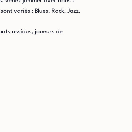
is, venez jammer avec nous !
ont variés : Blues, Rock, Jazz,
nts assidus, joueurs de