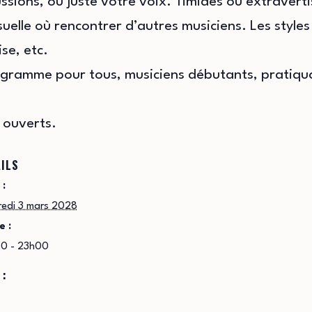
sions, ou juste votre voix. Timides ou extravert
elle où rencontrer d’autres musiciens. Les styles s
se, etc.
ogramme pour tous, musiciens débutants, pratiqua
 ouverts.
ILS
 :
redi 3 mars 2028
e :
0 - 23h00
 :