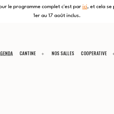
Pour le programme complet c'est par
ici
, et cela s
1er au 17 août inclus.
AGENDA
CANTINE
NOS SALLES
COOPERATIVE
Ouvrir
le
menu