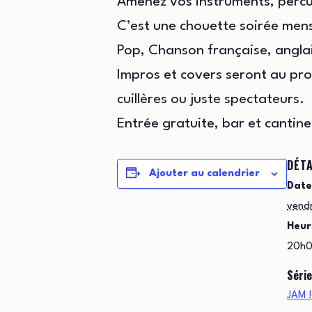
Amenez vos instruments, percus
C’est une chouette soirée mensu
Pop, Chanson française, anglai
Impros et covers seront au pr
cuillères ou juste spectateurs.
Entrée gratuite, bar et cantine
DÉTA
Ajouter au calendrier
Date
vend
Heur
20h0
Série
JAM !