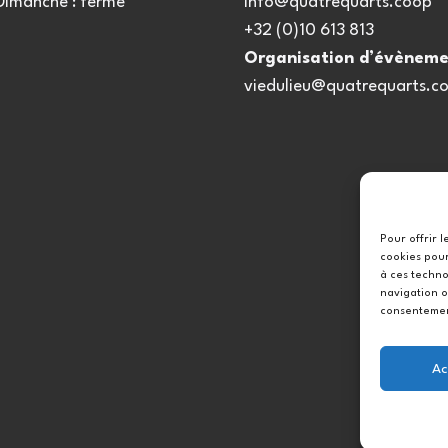
 Dimanche : fermé
info@quatrequarts.coop
+32 (0)10 613 813
Organisation d’évèneme
viedulieu@quatrequarts.c
Pour offrir 
cookies pour
à ces techno
navigation o
consentement
Ac