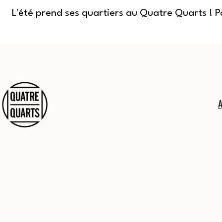
L'été prend ses quartiers au Quatre Quarts ! 
Aller
au
contenu
Quatre
Quarts