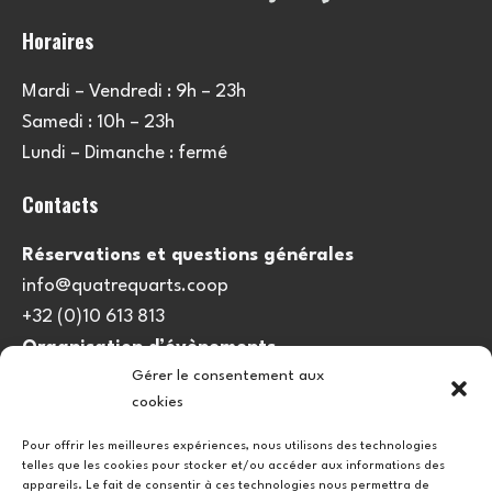
Horaires
Mardi – Vendredi : 9h – 23h
Samedi : 10h – 23h
Lundi – Dimanche : fermé
Contacts
Réservations et questions générales
info@quatrequarts.coop
+32 (0)10 613 813
Organisation d’évènements
Gérer le consentement aux
viedulieu@quatrequarts.coop
cookies
Lien utile
Pour offrir les meilleures expériences, nous utilisons des technologies
telles que les cookies pour stocker et/ou accéder aux informations des
Politique de cookies (UE)
appareils. Le fait de consentir à ces technologies nous permettra de