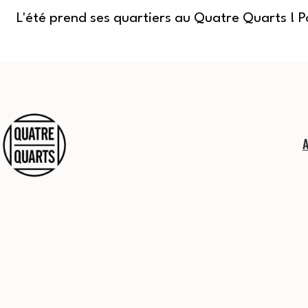
L'été prend ses quartiers au Quatre Quarts ! 
Aller
au
contenu
Quatre
Quarts