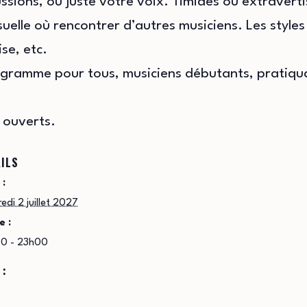
sions, ou juste votre voix. Timides ou extravert
elle où rencontrer d’autres musiciens. Les styles s
se, etc.
ogramme pour tous, musiciens débutants, pratiqua
 ouverts.
ILS
 :
edi 2 juillet 2027
e :
0 - 23h00
 :