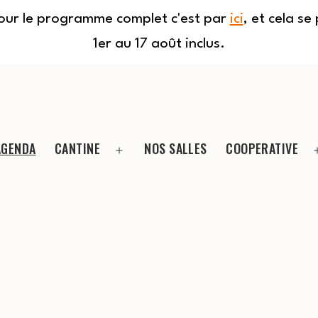
Pour le programme complet c'est par
ici
, et cela s
1er au 17 août inclus.
AGENDA
CANTINE
NOS SALLES
COOPERATIVE
Ouvrir
le
menu