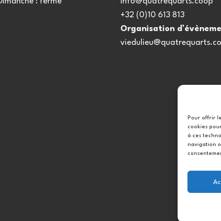
 Dimanche : fermé
info@quatrequarts.coop
+32 (0)10 613 813
Organisation d’évèneme
viedulieu@quatrequarts.c
Pour offrir 
cookies pour
à ces techno
navigation o
consentement
Ac