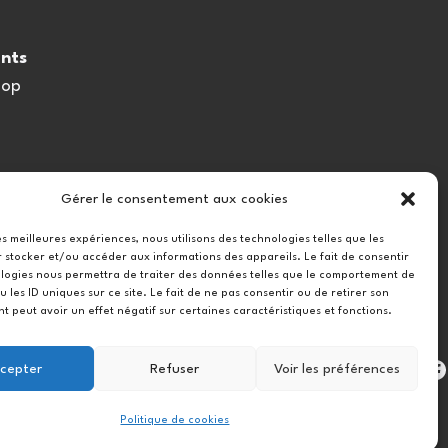
nts
oop
Gérer le consentement aux cookies
les meilleures expériences, nous utilisons des technologies telles que les
 stocker et/ou accéder aux informations des appareils. Le fait de consentir
logies nous permettra de traiter des données telles que le comportement de
u les ID uniques sur ce site. Le fait de ne pas consentir ou de retirer son
 peut avoir un effet négatif sur certaines caractéristiques et fonctions.
Instag
cepter
Refuser
Voir les préférences
Politique de cookies