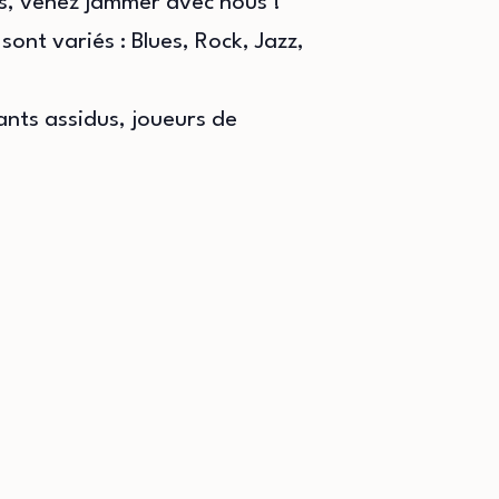
is, venez jammer avec nous !
ont variés : Blues, Rock, Jazz,
nts assidus, joueurs de