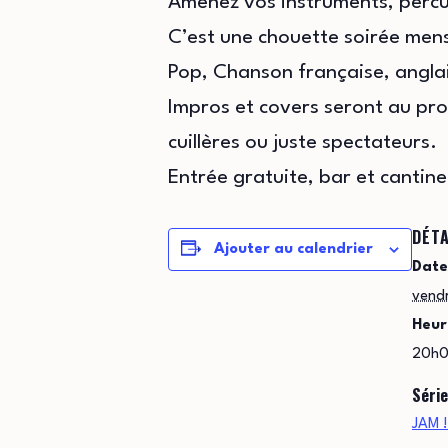
Amenez vos instruments, percus
C’est une chouette soirée mensu
Pop, Chanson française, anglai
Impros et covers seront au pr
cuillères ou juste spectateurs.
Entrée gratuite, bar et cantine
DÉTA
Ajouter au calendrier
Date
vendr
Heur
20h0
Série
JAM !