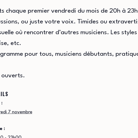
ts chaque premier vendredi du mois de 20h à 23h
sions, ou juste votre voix. Timides ou extravert
elle où rencontrer d’autres musiciens. Les styles s
se, etc.
ogramme pour tous, musiciens débutants, pratiqua
 ouverts.
ILS
 :
redi 7 novembre
e :
0 - 23h00