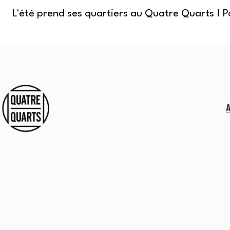
L'été prend ses quartiers au Quatre Quarts ! 
Aller
au
contenu
Quatre
Quarts