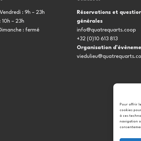
Vendredi : 9h – 23h
Réservations et questio
 10h – 23h
générales
 Dimanche : fermé
info@quatrequarts.coop
+32 (0)10 613 813
Organisation d’évèneme
viedulieu@quatrequarts.c
Pour offrir 
cookies pour
à ces techno
navigation o
consentement