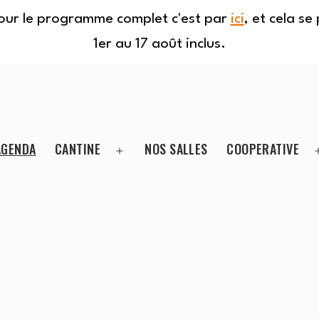
Pour le programme complet c'est par
ici
, et cela s
1er au 17 août inclus.
AGENDA
CANTINE
NOS SALLES
COOPERATIVE
Ouvrir
le
menu