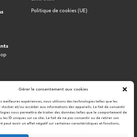
Politique de cookies (UE)
ns
nts
oop
Gérer le consentement aux cookies
les meilleures expériences, nous utilisons des technologies telles que les
 stocker et/ou accéder aux informations des appareils. Le fait de consentir
logies nous permettra de traiter des données telles que le comportement de
u les ID uniques sur ce site. Le fait de ne pas consentir ou de retirer son
 peut avoir un effet négatif sur certaines caractéristiques et fonctions.