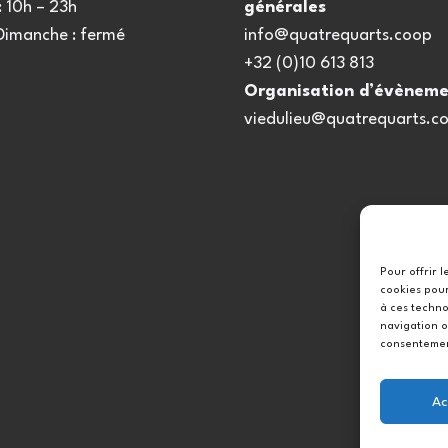
 10h – 23h
générales
 Dimanche : fermé
info@quatrequarts.coop
+32 (0)10 613 813
Organisation d’évèneme
viedulieu@quatrequarts.c
Pour offrir 
cookies pour
à ces techno
navigation o
consentement
Ac