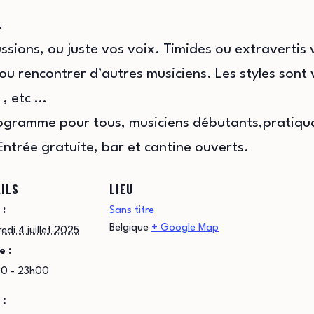
.
sions, ou juste vos voix. Timides ou extravertis
u rencontrer d’autres musiciens. Les styles sont v
 , etc …
ogramme pour tous, musiciens débutants,pratiqua
 Entrée gratuite, bar et cantine ouverts.
ILS
LIEU
 :
Sans titre
Belgique
+ Google Map
edi 4 juillet 2025
e :
0 - 23h00
 :