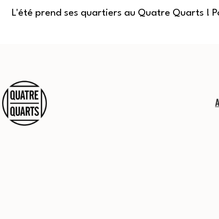
L'été prend ses quartiers au Quatre Quarts ! 
Aller
au
contenu
Quatre
Quarts