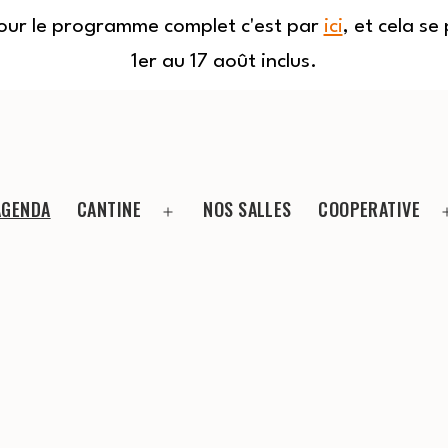
Pour le programme complet c'est par
ici
, et cela s
1er au 17 août inclus.
AGENDA
CANTINE
NOS SALLES
COOPERATIVE
Ouvrir
le
menu