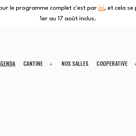
Pour le programme complet c'est par
ici
, et cela s
1er au 17 août inclus.
AGENDA
CANTINE
NOS SALLES
COOPERATIVE
Ouvrir
le
menu