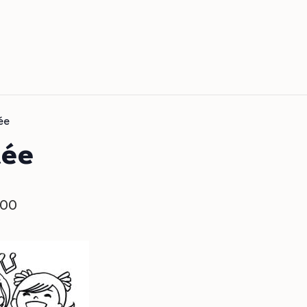
ée
tée
h00