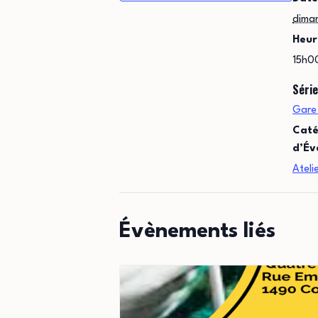
dima
Heur
15h0
Série
Gare
Caté
d’Év
Ateli
Évènements liés