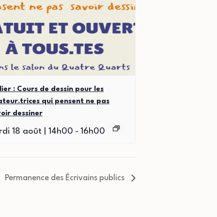
lier : Cours de dessin pour les
teur.trices qui pensent ne pas
oir dessiner
di 18 août | 14h00
-
16h00
Permanence des Écrivains publics