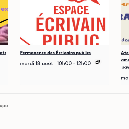
ets
Permanence des Écrivains publics
Ate
ama
mardi 18 août | 10h00
-
12h00
sav
mar
expo