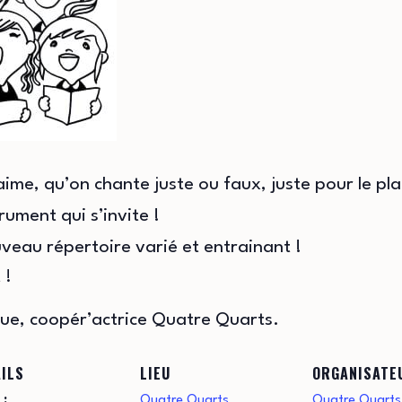
me, qu’on chante juste ou faux, juste pour le plai
rument qui s’invite !
eau répertoire varié et entrainant !
 !
que, coopér’actrice Quatre Quarts.
ILS
LIEU
ORGANISATE
 :
Quatre Quarts
Quatre Quarts