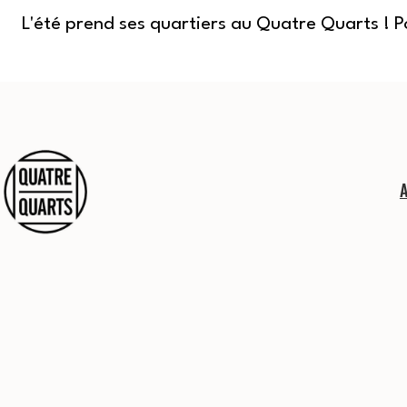
L'été prend ses quartiers au Quatre Quarts ! 
Aller
au
contenu
Quatre
Quarts