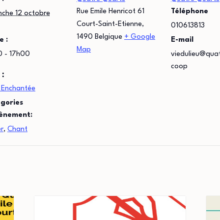
Rue Emile Henricot 61
Téléphone
nche 12 octobre
Court-Saint-Etienne
,
010613813
1490
Belgique
+ Google
e :
E-mail
Map
0 - 17h00
viedulieu@qua
coop
 :
 Enchantée
gories
ènement:
er
,
Chant