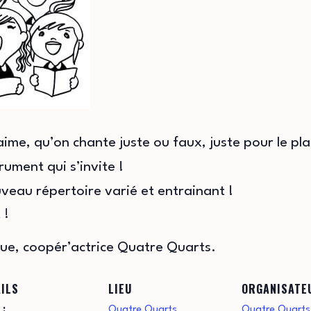
me, qu’on chante juste ou faux, juste pour le plai
rument qui s’invite !
eau répertoire varié et entrainant !
 !
que, coopér’actrice Quatre Quarts.
ILS
LIEU
ORGANISATE
 :
Quatre Quarts
Quatre Quarts