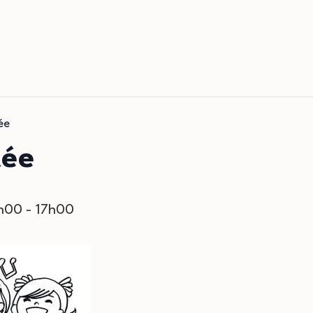
ée
tée
5h00
-
17h00