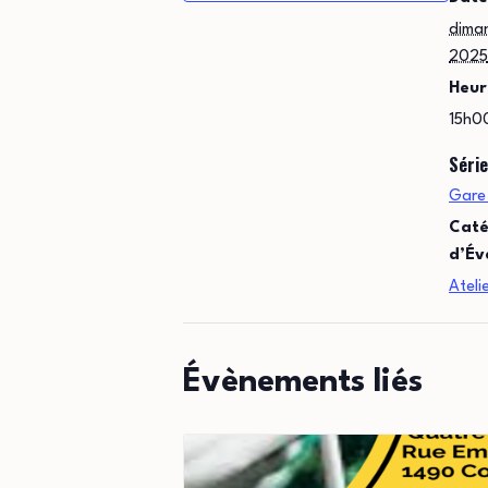
dima
2025
Heur
15h0
Série
Gare
Caté
d’Év
Ateli
Évènements liés