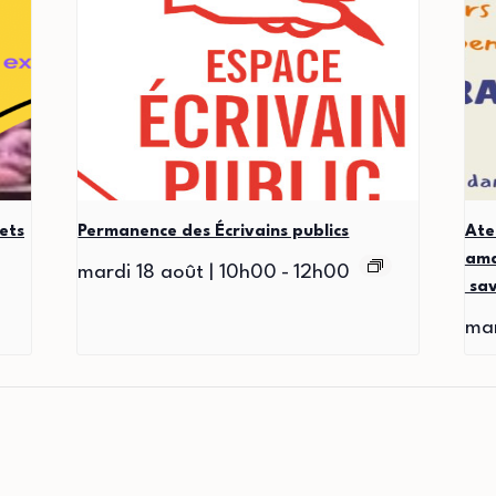
ets
Permanence des Écrivains publics
Ate
ama
mardi 18 août | 10h00
-
12h00
sav
mar