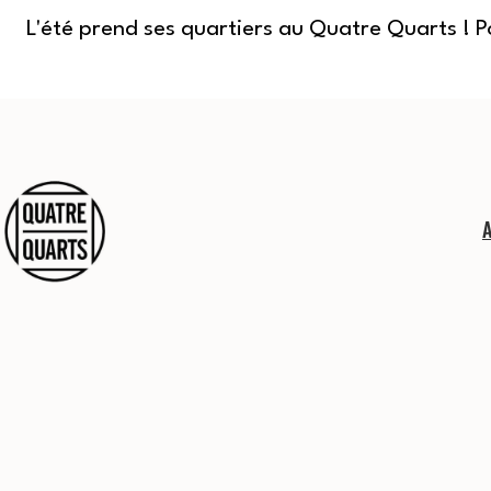
L'été prend ses quartiers au Quatre Quarts ! 
Aller
au
contenu
Quatre
Quarts