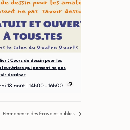
lier : Cours de dessin pour les
teur.trices qui pensent ne pas
oir dessiner
di 18 août | 14h00
-
16h00
Permanence des Écrivains publics