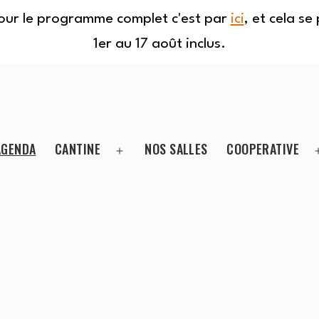
Pour le programme complet c'est par
ici
, et cela s
1er au 17 août inclus.
AGENDA
CANTINE
NOS SALLES
COOPERATIVE
Ouvrir
le
menu